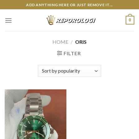
Skip
ADD ANYTHING HERE OR JUST REMOVE IT...
to
content
0
HOME
/
ORIS
FILTER