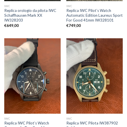
IWC
IWC
Replica orologio da pilota IWC
Replica IWC Pilot’s Watch
Schaffhausen Mark XX
Automatic Edition Laureus Sport
IW328203
For Good 41mm IW328101
€
649,00
€
749,00
IWC
IWC
Replica IWC Pilot’s Watch
Replica IWC Pilota IW387902