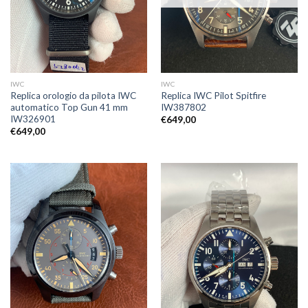
IWC
IWC
Replica orologio da pilota IWC
Replica IWC Pilot Spitfire
automatico Top Gun 41 mm
IW387802
IW326901
€
649,00
€
649,00