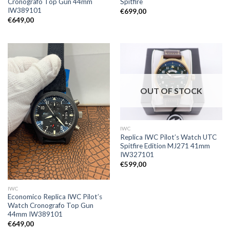
Cronografo Top Gun 44mm
Spitfire
IW389101
€
699,00
€
649,00
OUT OF STOCK
IWC
Replica IWC Pilot’s Watch UTC
Spitfire Edition MJ271 41mm
IW327101
€
599,00
IWC
Economico Replica IWC Pilot’s
Watch Cronografo Top Gun
44mm IW389101
€
649,00