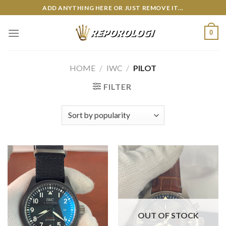
Skip
ADD ANYTHING HERE OR JUST REMOVE IT...
to
content
0
HOME
/
IWC
/
PILOT
FILTER
OUT OF STOCK