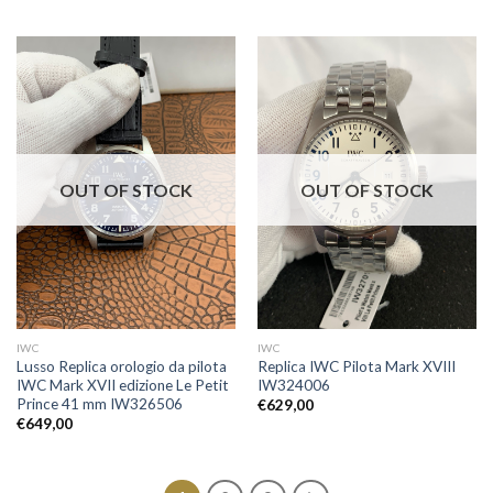
OUT OF STOCK
OUT OF STOCK
IWC
IWC
Lusso Replica orologio da pilota
Replica IWC Pilota Mark XVIII
IWC Mark XVII edizione Le Petit
IW324006
Prince 41 mm IW326506
€
629,00
€
649,00