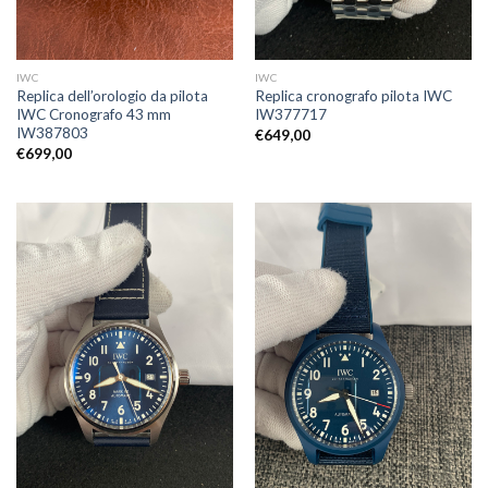
IWC
IWC
Replica dell’orologio da pilota
Replica cronografo pilota IWC
IWC Cronografo 43 mm
IW377717
IW387803
€
649,00
€
699,00