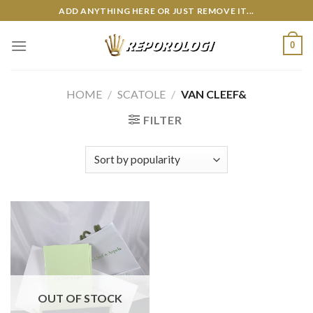
Skip
ADD ANYTHING HERE OR JUST REMOVE IT...
to
content
0
HOME
/
SCATOLE
/
VAN CLEEF&
FILTER
OUT OF STOCK