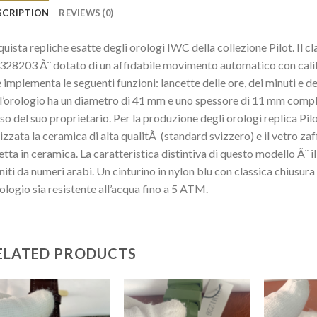
SCRIPTION
REVIEWS (0)
uista repliche esatte degli orologi IWC della collezione Pilot. Il 
28203 Ã¨ dotato di un affidabile movimento automatico con calib
 implementa le seguenti funzioni: lancette delle ore, dei minuti e d
l’orologio ha un diametro di 41 mm e uno spessore di 11 mm compl
so del suo proprietario. Per la produzione degli orologi replica Pilo
lizzata la ceramica di alta qualitÃ (standard svizzero) e il vetro zaf
etta in ceramica. La caratteristica distintiva di questo modello Ã¨ il
niti da numeri arabi. Un cinturino in nylon blu con classica chiusura 
rologio sia resistente all’acqua fino a 5 ATM.
ELATED PRODUCTS