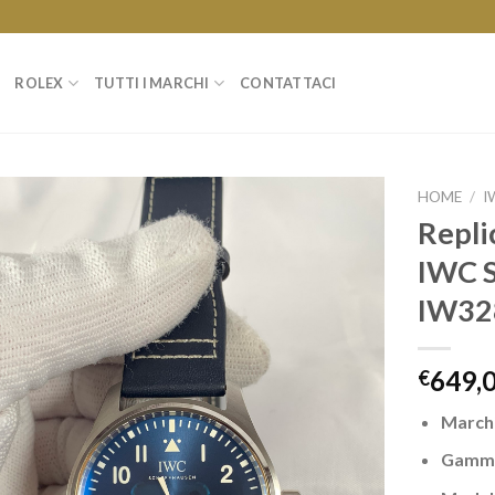
ROLEX
TUTTI I MARCHI
CONTATTACI
HOME
/
I
Repli
IWC 
IW32
649,
€
March
Gamm