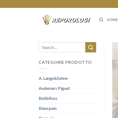
Skip
to
content
HOME
CATEGORIE PRODOTTO
A. Lange&Sohne
Audemars Piguet
Bell&Ross
Blancpain