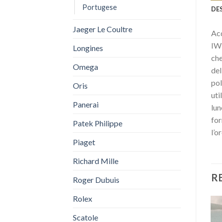
Portugese
DE
Jaeger Le Coultre
Acq
IW3
Longines
che
Omega
del
pol
Oris
uti
Panerai
lun
for
Patek Philippe
l’o
Piaget
Richard Mille
R
Roger Dubuis
Rolex
Scatole