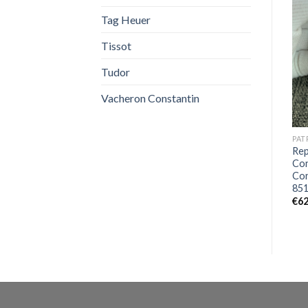
Tag Heuer
Tissot
OUT OF STOCK
Tudor
Vacheron Constantin
BLANCPAIN
CELLINI
PAT
Eccellente Replica Blancpain
Replica Rolex Cellini Tempo
Rep
Fifty Fathoms 5015-12B30-
39mm 50505-0026
Con
B52A
Co
€
630,00
851
€
649,00
€
62