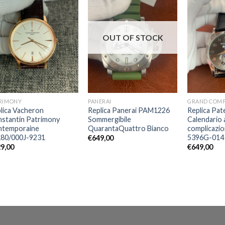
OUT OF STOCK
RIMONY
PANERAI
GRAND COMP
lica Vacheron
Replica Panerai PAM1226
Replica Pat
stantin Patrimony
Sommergibile
Calendario 
ntemporaine
QuarantaQuattro Bianco
complicazio
80/000J-9231
5396G-014
€
649,00
9,00
€
649,00