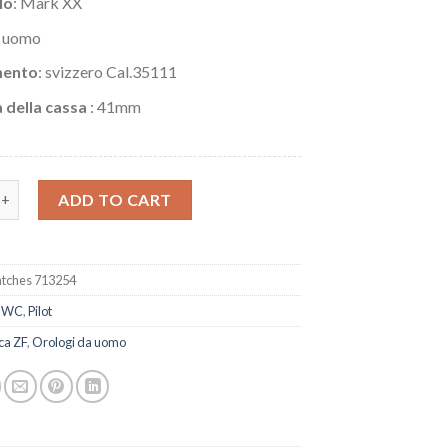
lo
: Mark XX
: uomo
ento
: svizzero Cal.35111
 della cassa
: 41mm
rologio da pilota IWC Schaffhausen Mark XX IW328203 quantity
ADD TO CART
tches 713254
IWC
,
Pilot
ca ZF
,
Orologi da uomo