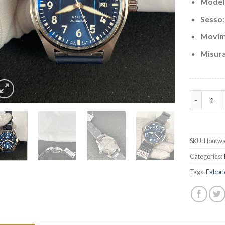
Model
Sesso
Movim
Misura
Replica o
SKU:
Hontwa
Categories:
Tags:
Fabbri