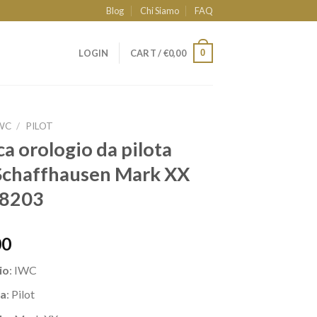
Blog
Chi Siamo
FAQ
0
LOGIN
CART /
€
0,00
WC
/
PILOT
ca orologio da pilota
Schaffhausen Mark XX
8203
00
io
: IWC
a
: Pilot