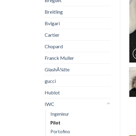
Breguet
Breitling
Bvlgari
Cartier
Chopard
Franck Muller
GlashÃ¼tte
gucci
Hublot
IWC
Ingenieur
Pilot
Portofino