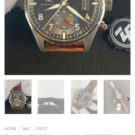
HOME
/
IWC
/
PILOT