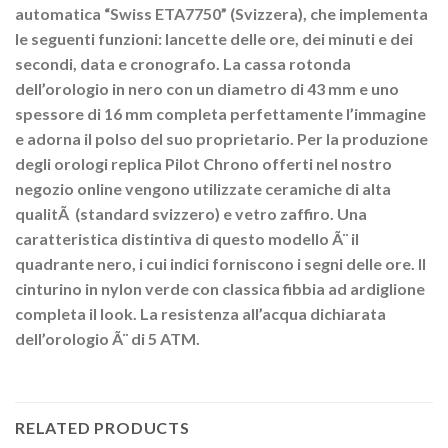
automatica “Swiss ETA7750” (Svizzera), che implementa
le seguenti funzioni: lancette delle ore, dei minuti e dei
secondi, data e cronografo. La cassa rotonda
dell’orologio in nero con un diametro di 43 mm e uno
spessore di 16 mm completa perfettamente l’immagine
e adorna il polso del suo proprietario. Per la produzione
degli orologi replica Pilot Chrono offerti nel nostro
negozio online vengono utilizzate ceramiche di alta
qualitÃ (standard svizzero) e vetro zaffiro. Una
caratteristica distintiva di questo modello Ã¨ il
quadrante nero, i cui indici forniscono i segni delle ore. Il
cinturino in nylon verde con classica fibbia ad ardiglione
completa il look. La resistenza all’acqua dichiarata
dell’orologio Ã¨ di 5 ATM.
RELATED PRODUCTS