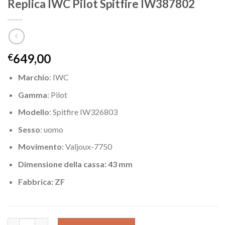
Replica IWC Pilot Spitfire IW387802
649,00
€
Marchio
: IWC
Gamma
: Pilot
Modello
: Spitfire IW326803
Sesso
: uomo
Movimento
: Valjoux-7750
Dimensione della cassa: 43 mm
Fabbrica
: ZF
Replica IWC Pilot Spitfire IW387802 quantity