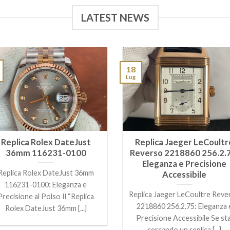
LATEST NEWS
18
Lug
Replica Rolex DateJust
Replica Jaeger LeCoultr
36mm 116231-0100
Reverso 2218860 256.2.
Eleganza e Precisione
Replica Rolex DateJust 36mm
Accessibile
116231-0100: Eleganza e
Replica Jaeger LeCoultre Reve
Precisione al Polso Il “Replica
2218860 256.2.75: Eleganza 
Rolex DateJust 36mm [...]
Precisione Accessibile Se sta
cercando un replica [...]