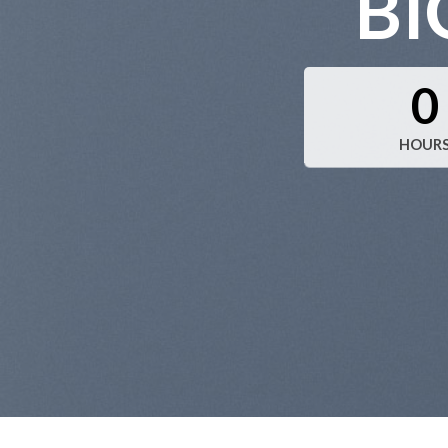
BI
0
HOUR