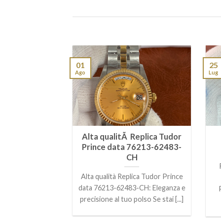
01
25
Ago
Lug
Replica Omega
Alta qualitÃ Replica Tudor
llation
Prince data 76213-62483-
.60.55.002
CH
Replica Omega
Alta qualità Replica Tudor Prince
llation
data 76213-62483-CH: Eleganza e
.002: Eleganza e
precisione al tuo polso Se stai [...]
 Polso Se stai