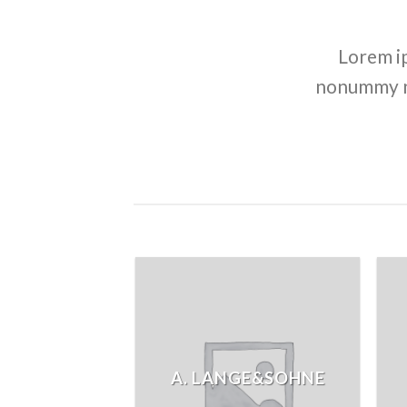
Lorem ip
nonummy ni
A. LANGE&SOHNE