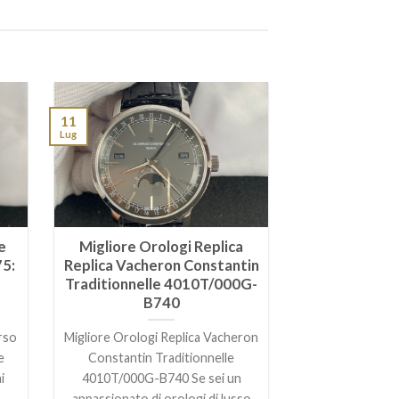
11
Lug
e
Migliore Orologi Replica
75:
Replica Vacheron Constantin
Traditionnelle 4010T/000G-
B740
rso
Migliore Orologi Replica Vacheron
e
Constantin Traditionnelle
i
4010T/000G-B740 Se sei un
appassionato di orologi di lusso