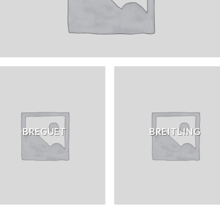
BREGUET
BREITLING