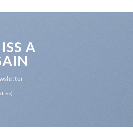
ISS A
GAIN
ewsletter
m here)