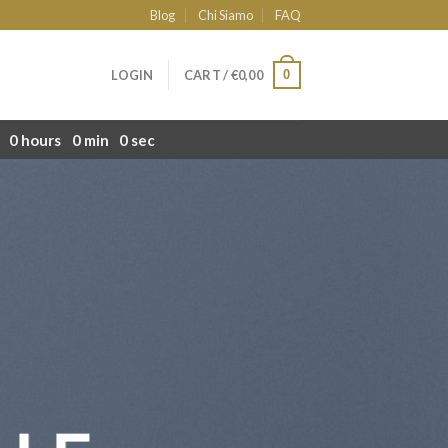
Blog
Chi Siamo
FAQ
0
LOGIN
CART /
€
0,00
0
hours
0
min
0
sec