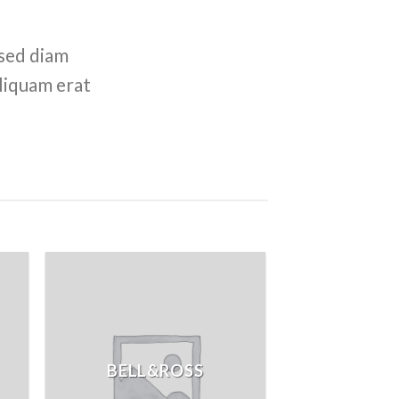
 sed diam
liquam erat
BELL&ROSS