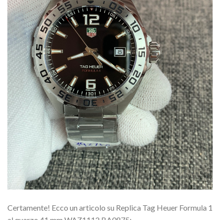
Certamente! Ecco un articolo su Replica Tag Heuer Formula 1
al quarzo 41 mm WAZ1112.BA0875: