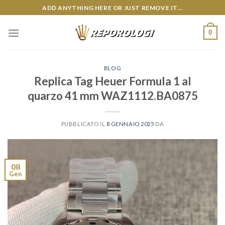
Skip
ADD ANYTHING HERE OR JUST REMOVE IT...
to
content
0
BLOG
Replica Tag Heuer Formula 1 al
quarzo 41 mm WAZ1112.BA0875
PUBBLICATO IL
8 GENNAIO 2025
DA
08
Gen