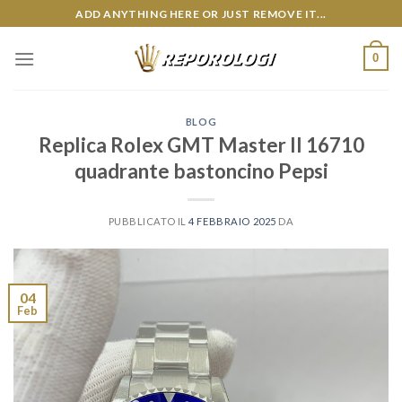
Skip
ADD ANYTHING HERE OR JUST REMOVE IT...
to
content
0
BLOG
Replica Rolex GMT Master II 16710
quadrante bastoncino Pepsi
PUBBLICATO IL
4 FEBBRAIO 2025
DA
04
Feb