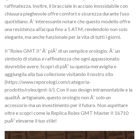
raffinatezza. Inoltre, il bracciale in acciaio inossidabile con
chiusura pieghevole offre comfort e sicurezza durante l’uso
quotidiano. Ãˆ interessante notare che questo modello offre
una resistenza all’acqua fino a 5 ATM, rendendolo non solo
elegante, ma anche funzionale per la vita di tutti i giorni.
Il “Rolex GMT II” Ã¨ piÃ¹ di un semplice orologio: Ã¨ un
simbolo di status e raffinatezza che ogni appassionato
dovrebbe avere. Scopri di piÃ¹ su questa meraviglia e
aggiungila alla tua collezione visitando il nostro sito
(https://www.reporologi.com/categoria-
prodotto/rolex/gmt-ii/). Con il suo design intramontabile e la
qualitÃ artigianale, questo orologio non Ã¨ solo un
accessorio ma un investimento per il futuro. Non aspettare
oltre e scopri come la Replica Rolex GMT Master II 16710
puÃ² elevarne il tuo stile!