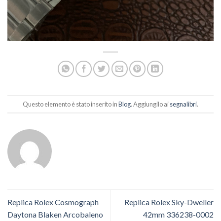
Questo elemento è stato inserito in
Blog
. Aggiungilo ai
segnalibri
.
Replica Rolex Cosmograph
Replica Rolex Sky-Dweller
Daytona Blaken Arcobaleno
42mm 336238-0002