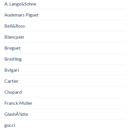
A. Lange&Sohne
Audemars Piguet
Bell&Ross
Blancpain
Breguet
Breitling
Bvlgari
Cartier
Chopard
Franck Muller
GlashÃ¼tte
gucci