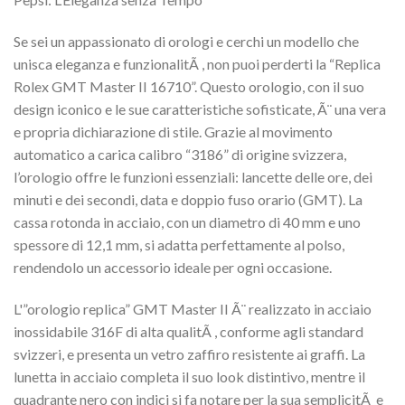
Se sei un appassionato di orologi e cerchi un modello che
unisca eleganza e funzionalitÃ , non puoi perderti la “Replica
Rolex GMT Master II 16710”. Questo orologio, con il suo
design iconico e le sue caratteristiche sofisticate, Ã¨ una vera
e propria dichiarazione di stile. Grazie al movimento
automatico a carica calibro “3186” di origine svizzera,
l’orologio offre le funzioni essenziali: lancette delle ore, dei
minuti e dei secondi, data e doppio fuso orario (GMT). La
cassa rotonda in acciaio, con un diametro di 40 mm e uno
spessore di 12,1 mm, si adatta perfettamente al polso,
rendendolo un accessorio ideale per ogni occasione.
L'”orologio replica” GMT Master II Ã¨ realizzato in acciaio
inossidabile 316F di alta qualitÃ , conforme agli standard
svizzeri, e presenta un vetro zaffiro resistente ai graffi. La
lunetta in acciaio completa il suo look distintivo, mentre il
quadrante nero con indici si fa notare per la sua semplicitÃ e