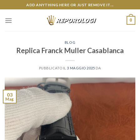
Skip
ADD ANYTHING HERE OR JUST REMOVE IT...
to
content
0
BLOG
Replica Franck Muller Casablanca
PUBBLICATO IL
3 MAGGIO 2025
DA
03
Mag