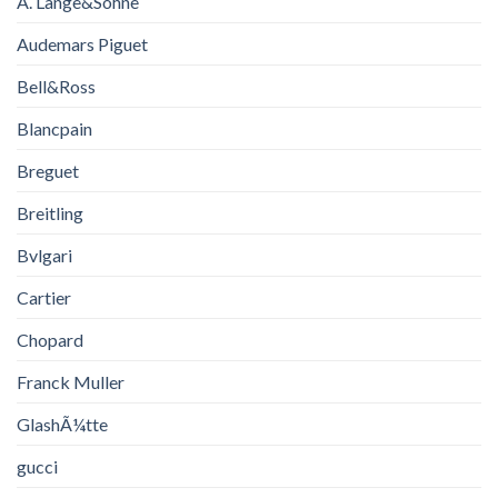
A. Lange&Sohne
Audemars Piguet
Bell&Ross
Blancpain
Breguet
Breitling
Bvlgari
Cartier
Chopard
Franck Muller
GlashÃ¼tte
gucci