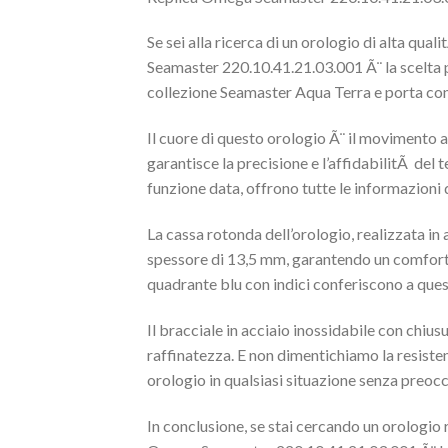
Se sei alla ricerca di un orologio di alta qua
Seamaster 220.10.41.21.03.001 Ã¨ la scelta 
collezione Seamaster Aqua Terra e porta con 
Il cuore di questo orologio Ã¨ il movimento
garantisce la precisione e l’affidabilitÃ del t
funzione data, offrono tutte le informazioni d
La cassa rotonda dell’orologio, realizzata in 
spessore di 13,5 mm, garantendo un comfort ott
quadrante blu con indici conferiscono a ques
Il bracciale in acciaio inossidabile con chiu
raffinatezza. E non dimentichiamo la resiste
orologio in qualsiasi situazione senza preoc
In conclusione, se stai cercando un orologio 