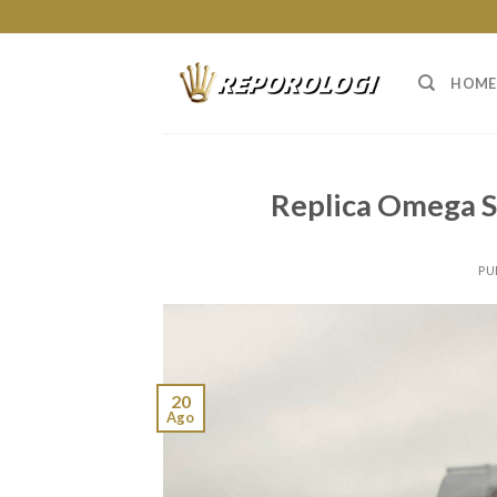
Skip
to
content
HOME
Replica Omega S
PU
20
Ago