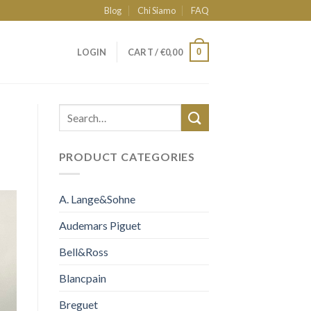
Blog
Chi Siamo
FAQ
0
LOGIN
CART /
€
0,00
PRODUCT CATEGORIES
A. Lange&Sohne
Audemars Piguet
Bell&Ross
Blancpain
Breguet