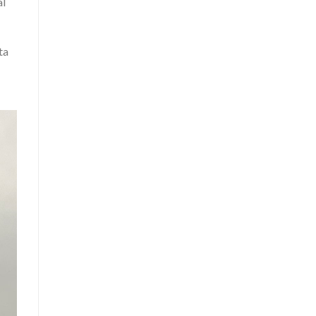
al
ta