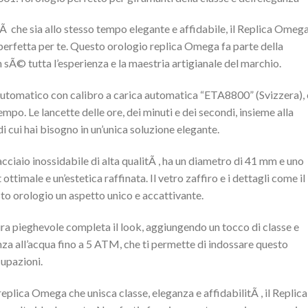
litÃ che sia allo stesso tempo elegante e affidabile, il Replica Omeg
perfetta per te. Questo orologio replica Omega fa parte della
sÃ© tutta l’esperienza e la maestria artigianale del marchio.
 automatico con calibro a carica automatica “ETA8800” (Svizzera),
empo. Le lancette delle ore, dei minuti e dei secondi, insieme alla
i cui hai bisogno in un’unica soluzione elegante.
acciaio inossidabile di alta qualitÃ , ha un diametro di 41 mm e uno
imale e un’estetica raffinata. Il vetro zaffiro e i dettagli come il
to orologio un aspetto unico e accattivante.
sura pieghevole completa il look, aggiungendo un tocco di classe e
nza all’acqua fino a 5 ATM, che ti permette di indossare questo
cupazioni.
replica Omega che unisca classe, eleganza e affidabilitÃ , il Replica