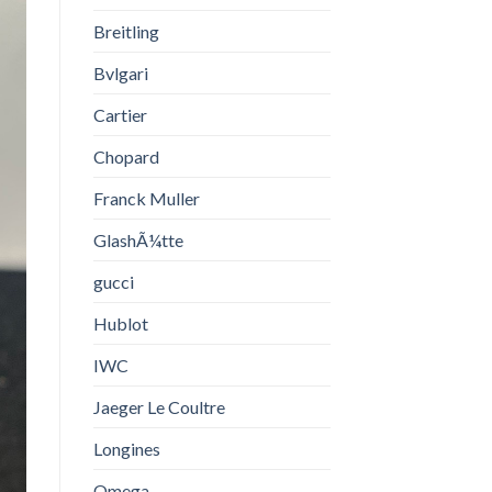
Breitling
Bvlgari
Cartier
Chopard
Franck Muller
GlashÃ¼tte
gucci
Hublot
IWC
Jaeger Le Coultre
Longines
Omega