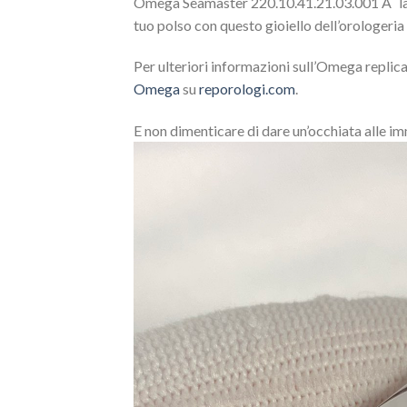
Omega Seamaster 220.10.41.21.03.001 Ã¨ la sc
tuo polso con questo gioiello dell’orologeria
Per ulteriori informazioni sull’Omega replica
Omega
su
reporologi.com
.
E non dimenticare di dare un’occhiata alle i