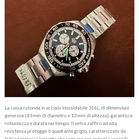
La cassa rotonda in acciaio inossidabile 316L, di dimensioni
generose (43 mm di diametro e 13 mm di altezza), garantisce
robustezza e durata nel tempo. Il vetro zaffiro ad alta
resistenza protegge il quadrante grigio, caratterizzato da
indici luminosi e lancette che segnano ore, minuti e secondi,