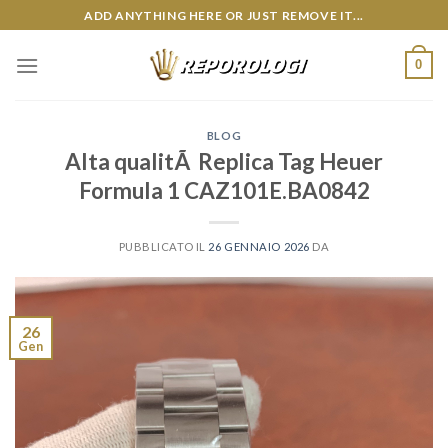
Skip
ADD ANYTHING HERE OR JUST REMOVE IT...
to
content
0
BLOG
Alta qualitÃ Replica Tag Heuer
Formula 1 CAZ101E.BA0842
PUBBLICATO IL
26 GENNAIO 2026
DA
26
Gen