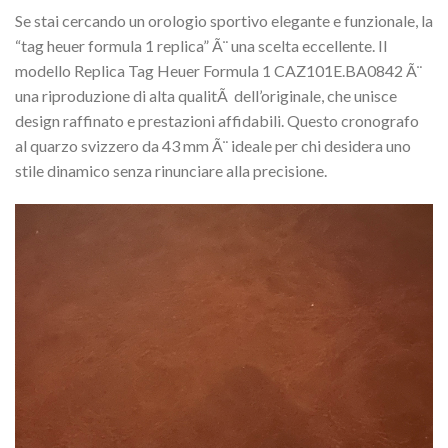
Se stai cercando un orologio sportivo elegante e funzionale, la
“tag heuer formula 1 replica” Ã¨ una scelta eccellente. Il
modello Replica Tag Heuer Formula 1 CAZ101E.BA0842 Ã¨
una riproduzione di alta qualitÃ dell’originale, che unisce
design raffinato e prestazioni affidabili. Questo cronografo
al quarzo svizzero da 43 mm Ã¨ ideale per chi desidera uno
stile dinamico senza rinunciare alla precisione.