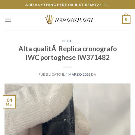
Skip
ADD ANYTHING HERE OR JUST REMOVE IT...
to
content
0
BLOG
Alta qualitÃ Replica cronografo
IWC portoghese IW371482
PUBBLICATO IL
4 MARZO 2026
DA
04
Mar