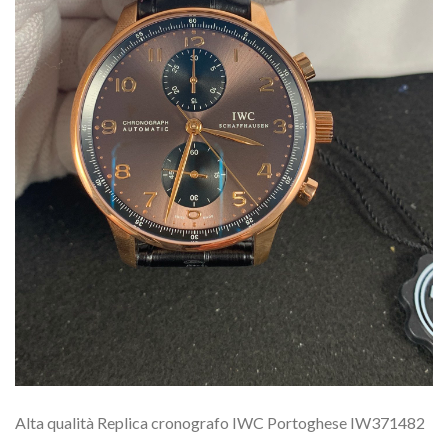
Alta qualità Replica cronografo IWC Portoghese IW371482