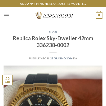
Skip
ADD ANYTHING HERE OR JUST REMOVE IT...
to
content
0
BLOG
Replica Rolex Sky-Dweller 42mm
336238-0002
PUBBLICATO IL
22 GIUGNO 2026
DA
22
Giu