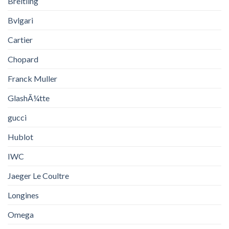
Breitling
Bvlgari
Cartier
Chopard
Franck Muller
GlashÃ¼tte
gucci
Hublot
IWC
Jaeger Le Coultre
Longines
Omega