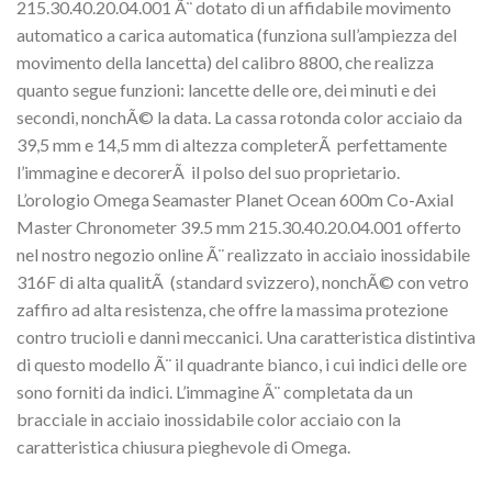
215.30.40.20.04.001 Ã¨ dotato di un affidabile movimento
automatico a carica automatica (funziona sull’ampiezza del
movimento della lancetta) del calibro 8800, che realizza
quanto segue funzioni: lancette delle ore, dei minuti e dei
secondi, nonchÃ© la data. La cassa rotonda color acciaio da
39,5 mm e 14,5 mm di altezza completerÃ perfettamente
l’immagine e decorerÃ il polso del suo proprietario.
L’orologio Omega Seamaster Planet Ocean 600m Co-Axial
Master Chronometer 39.5 mm 215.30.40.20.04.001 offerto
nel nostro negozio online Ã¨ realizzato in acciaio inossidabile
316F di alta qualitÃ (standard svizzero), nonchÃ© con vetro
zaffiro ad alta resistenza, che offre la massima protezione
contro trucioli e danni meccanici. Una caratteristica distintiva
di questo modello Ã¨ il quadrante bianco, i cui indici delle ore
sono forniti da indici. L’immagine Ã¨ completata da un
bracciale in acciaio inossidabile color acciaio con la
caratteristica chiusura pieghevole di Omega.