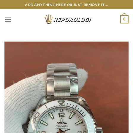
Skip
ADD ANYTHING HERE OR JUST REMOVE IT...
to
content
0