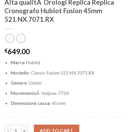
Alta qualitÃ Orologi Replica Replica
Cronografo Hublot Fusion 45mm
521.NX.7071.RX
649,00
€
Marca
Hublot
Modello
: Classic Fusion 521.NX.7071.RX
Genere
: Uomo
Movimento
Â Valjoux-7750
Dimensione cassa
: 45 mm
Alta qualitÃ Orologi Replica Replica Cronografo Hublot Fusio
ADD TO CART