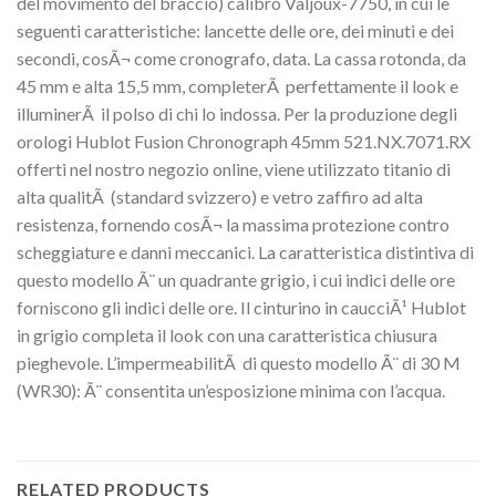
del movimento del braccio) calibro Valjoux-7750, in cui le
seguenti caratteristiche: lancette delle ore, dei minuti e dei
secondi, cosÃ¬ come cronografo, data. La cassa rotonda, da
45 mm e alta 15,5 mm, completerÃ perfettamente il look e
illuminerÃ il polso di chi lo indossa. Per la produzione degli
orologi Hublot Fusion Chronograph 45mm 521.NX.7071.RX
offerti nel nostro negozio online, viene utilizzato titanio di
alta qualitÃ (standard svizzero) e vetro zaffiro ad alta
resistenza, fornendo cosÃ¬ la massima protezione contro
scheggiature e danni meccanici. La caratteristica distintiva di
questo modello Ã¨ un quadrante grigio, i cui indici delle ore
forniscono gli indici delle ore. Il cinturino in caucciÃ¹ Hublot
in grigio completa il look con una caratteristica chiusura
pieghevole. L’impermeabilitÃ di questo modello Ã¨ di 30 M
(WR30): Ã¨ consentita un’esposizione minima con l’acqua.
RELATED PRODUCTS