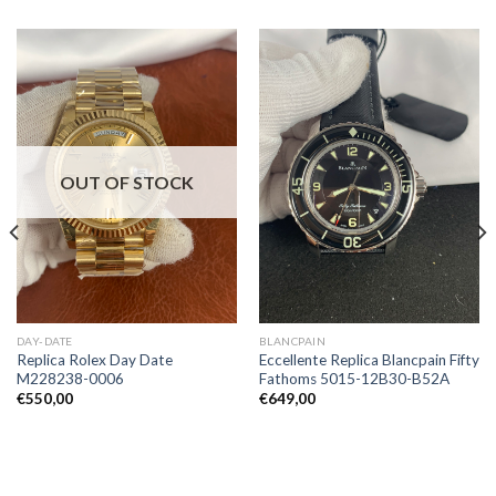
OUT OF STOCK
DAY-DATE
BLANCPAIN
Replica Rolex Day Date
Eccellente Replica Blancpain Fifty
M228238-0006
Fathoms 5015-12B30-B52A
€
550,00
€
649,00