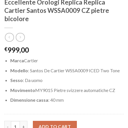
Eccellente Orologi Replica Replica
Cartier Santos WSSA0009 CZ pietre
bicolore
999,00
€
Marca
Cartier
Modello
: Santos De Cartier WSSA0009 ICED Two Tone
Sesso
: Da uomo
Movimento
MY9015 Pietre svizzere automatiche CZ
Dimensione cassa
: 40 mm
Eccellente Orologi Replica Replica Cartier Santos WSSA0009 CZ 
ADD TO CART