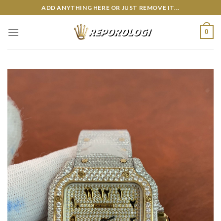
Skip
ADD ANYTHING HERE OR JUST REMOVE IT...
to
content
0