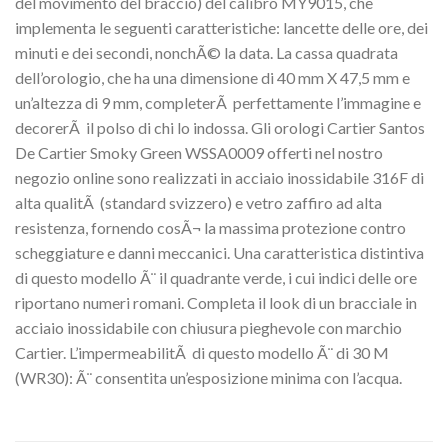
del movimento del braccio) del calibro MY9015, che
implementa le seguenti caratteristiche: lancette delle ore, dei
minuti e dei secondi, nonchÃ© la data. La cassa quadrata
dell’orologio, che ha una dimensione di 40 mm X 47,5 mm e
un’altezza di 9 mm, completerÃ perfettamente l’immagine e
decorerÃ il polso di chi lo indossa. Gli orologi Cartier Santos
De Cartier Smoky Green WSSA0009 offerti nel nostro
negozio online sono realizzati in acciaio inossidabile 316F di
alta qualitÃ (standard svizzero) e vetro zaffiro ad alta
resistenza, fornendo cosÃ¬ la massima protezione contro
scheggiature e danni meccanici. Una caratteristica distintiva
di questo modello Ã¨ il quadrante verde, i cui indici delle ore
riportano numeri romani. Completa il look di un bracciale in
acciaio inossidabile con chiusura pieghevole con marchio
Cartier. L’impermeabilitÃ di questo modello Ã¨ di 30 M
(WR30): Ã¨ consentita un’esposizione minima con l’acqua.