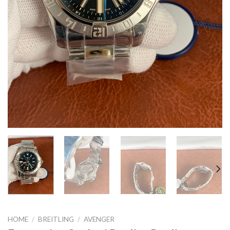
HOME
/
BREITLING
/
AVENGER