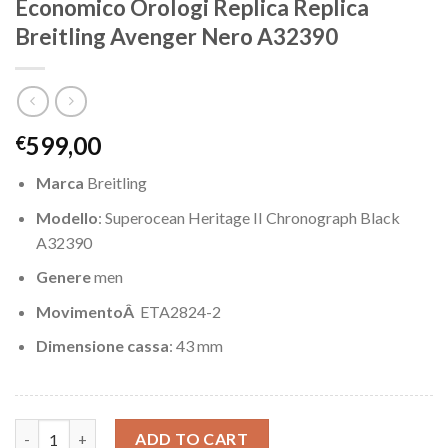
Economico Orologi Replica Replica
Breitling Avenger Nero A32390
599,00
€
Marca
Breitling
Modello
: Superocean Heritage II Chronograph Black
A32390
Genere
men
MovimentoÂ
ETA2824-2
Dimensione cassa
: 43 mm
Economico Orologi Replica Replica Breitling Avenger Nero A323
ADD TO CART