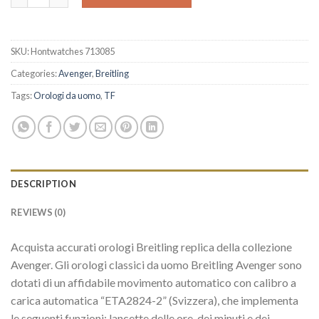
SKU:
Hontwatches 713085
Categories:
Avenger
,
Breitling
Tags:
Orologi da uomo
,
TF
DESCRIPTION
REVIEWS (0)
Acquista accurati orologi Breitling replica della collezione
Avenger. Gli orologi classici da uomo Breitling Avenger sono
dotati di un affidabile movimento automatico con calibro a
carica automatica “ETA2824-2” (Svizzera), che implementa
le seguenti funzioni: lancette delle ore, dei minuti e dei