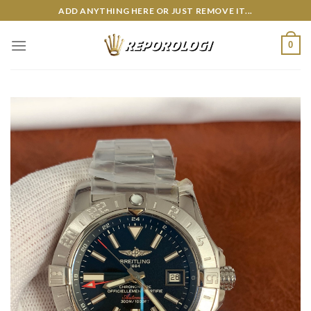
Skip
ADD ANYTHING HERE OR JUST REMOVE IT...
to
content
0