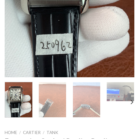
HOME
/
CARTIER
/
TANK