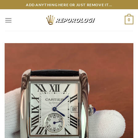
Skip
ADD ANYTHING HERE OR JUST REMOVE IT...
to
content
0