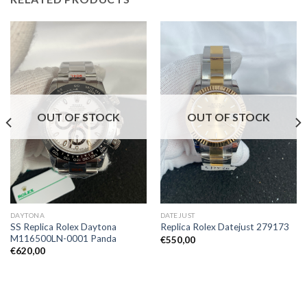
OUT OF STOCK
OUT OF STOCK
DAYTONA
DATEJUST
SS Replica Rolex Daytona
Replica Rolex Datejust 279173
M116500LN-0001 Panda
€
550,00
€
620,00