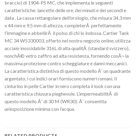
braccio) di 1904-PS MC, che implementa le seguenti
caratteristiche: lancette delle ore, dei minuti e dei secondi e
data . La cassa rettangolare dell’orologio, che misura 34,3 mm
x 44 mm e 9,5 mm di altezza, completerÃ perfettamente
l’immagine e abbellirÃ il polso di chi lo indossa. Cartier Tank
MC 34 W5330003, offerto nel nostro negozio online, utilizza
acciaio inossidabile 316L di alta qualitÃ (standard svizzero),
nonchÃ© vetro zaffiro ad alta resistenza, fornendo cosÃ¬ la
massima protezione contro scheggiature e danni meccanici.
La caratteristica distintiva di questo modello Ã¨ un quadrante
argentato, i cui indici orari forniscono numeri romani. Il
cinturino in pelle Cartier in nero completa il look con una
caratteristica chiusura pieghevole. L’impermeabilitÃ di
questo modello Ã¨ di 30 M (WR30): Ã¨ consentita
un’esposizione minima con l’acqua.
RELATED PRODUCTS