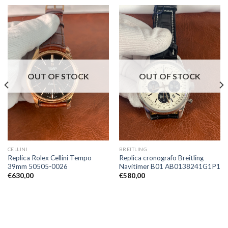
OUT OF STOCK
OUT OF STOCK
CELLINI
BREITLING
Replica Rolex Cellini Tempo
Replica cronografo Breitling
39mm 50505-0026
Navitimer B01 AB0138241G1P1
€
630,00
€
580,00