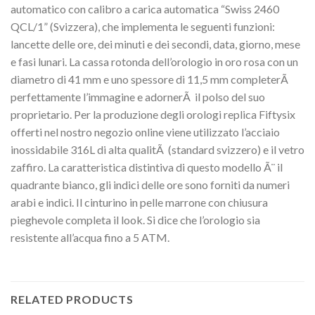
automatico con calibro a carica automatica “Swiss 2460
QCL/1” (Svizzera), che implementa le seguenti funzioni:
lancette delle ore, dei minuti e dei secondi, data, giorno, mese
e fasi lunari. La cassa rotonda dell’orologio in oro rosa con un
diametro di 41 mm e uno spessore di 11,5 mm completerÃ
perfettamente l’immagine e adornerÃ il polso del suo
proprietario. Per la produzione degli orologi replica Fiftysix
offerti nel nostro negozio online viene utilizzato l’acciaio
inossidabile 316L di alta qualitÃ (standard svizzero) e il vetro
zaffiro. La caratteristica distintiva di questo modello Ã¨ il
quadrante bianco, gli indici delle ore sono forniti da numeri
arabi e indici. Il cinturino in pelle marrone con chiusura
pieghevole completa il look. Si dice che l’orologio sia
resistente all’acqua fino a 5 ATM.
RELATED PRODUCTS