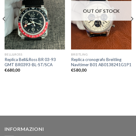
OUT OF STOCK
BELL&ROSS
BREITLING
Replica Bell&Ross BR 03-93
Replica cronografo Breitling
GMT BR0393-BL-ST/SCA
Navitimer B01 AB0138241G1P1
€
680,00
€
580,00
INFORMAZIONI