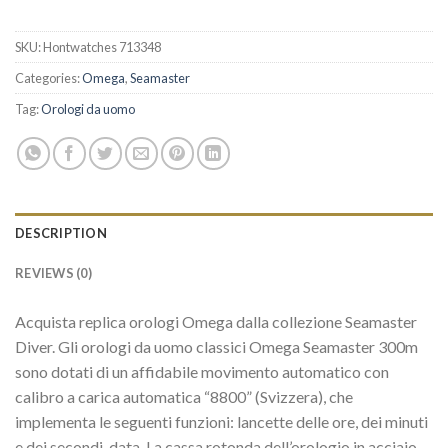
SKU:
Hontwatches 713348
Categories:
Omega
,
Seamaster
Tag:
Orologi da uomo
DESCRIPTION
REVIEWS (0)
Acquista replica orologi Omega dalla collezione Seamaster
Diver. Gli orologi da uomo classici Omega Seamaster 300m
sono dotati di un affidabile movimento automatico con
calibro a carica automatica “8800” (Svizzera), che
implementa le seguenti funzioni: lancette delle ore, dei minuti
e dei secondi, data. La cassa rotonda dell’orologio in acciaio