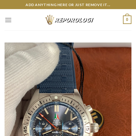
Skip
ADD ANYTHING HERE OR JUST REMOVE IT...
to
content
0