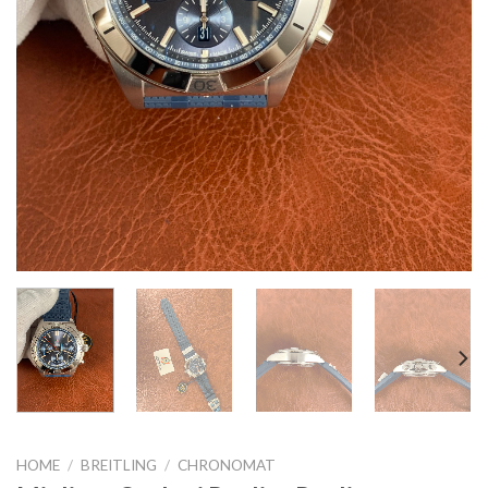
HOME
/
BREITLING
/
CHRONOMAT