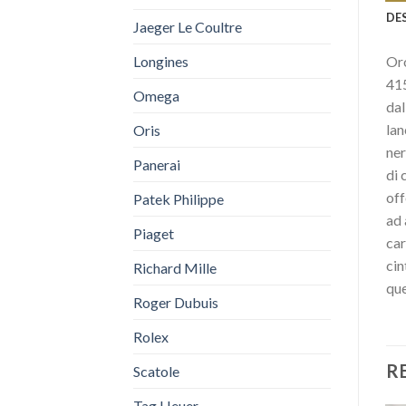
DE
Jaeger Le Coultre
Longines
Oro
415
Omega
dal
lan
Oris
ner
Panerai
di 
off
Patek Philippe
ad 
Piaget
car
cin
Richard Mille
que
Roger Dubuis
Rolex
R
Scatole
Tag Heuer