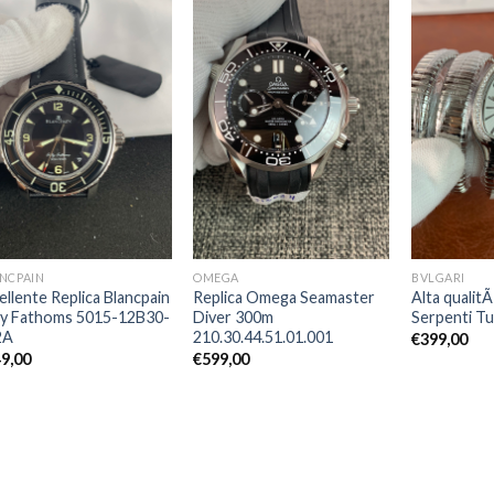
NCPAIN
OMEGA
BVLGARI
ellente Replica Blancpain
Replica Omega Seamaster
Alta qualitÃ
ty Fathoms 5015-12B30-
Diver 300m
Serpenti T
2A
210.30.44.51.01.001
€
399,00
9,00
€
599,00