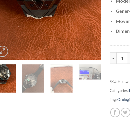
Model
Gener
Movim
Dimen
Migliore 
SKU:
Hontwa
Categories:
Tag:
Orolog