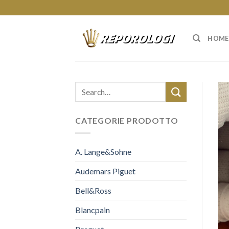
Skip
to
content
HOME
CATEGORIE PRODOTTO
A. Lange&Sohne
Audemars Piguet
Bell&Ross
Blancpain