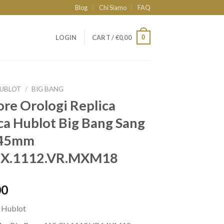
Blog
Chi Siamo
FAQ
0
LOGIN
CART /
€
0,00
UBLOT
/
BIG BANG
ore Orologi Replica
ca Hublot Big Bang Sang
 45mm
CX.1112.VR.MXM18
00
a
Hublot