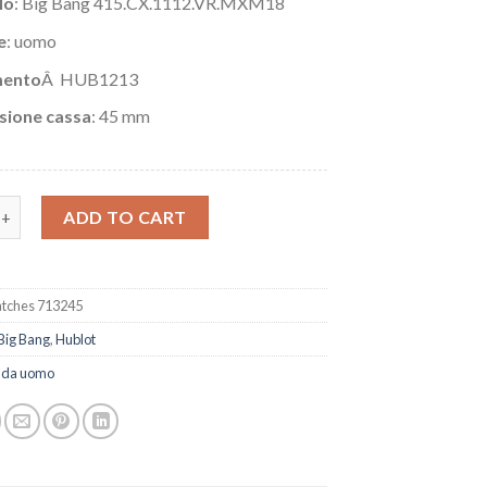
lo
: Big Bang 415.CX.1112.VR.MXM18
e
: uomo
ento
Â HUB1213
sione cassa
: 45 mm
Orologi Replica Replica Hublot Big Bang Sang Bleu 45mm 415.CX.1
ADD TO CART
tches 713245
Big Bang
,
Hublot
i da uomo