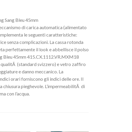
Bang Sang Bleu 45mm
eccanismo di carica automatica (alimentato
mplementa le seguenti caratteristiche:
lice senza complicazioni. La cassa rotonda
a perfettamente il look e abbellisce il polso
g Sang Bleu 45mm 415.CX.1112.VR.MXM18
 qualitÃ (standard svizzero) e vetro zaffiro
eggiature e danno meccanico. La
dici orari forniscono gli indici delle ore. Il
ica chiusura pieghevole. L’impermeabilitÃ di
ma con l’acqua.