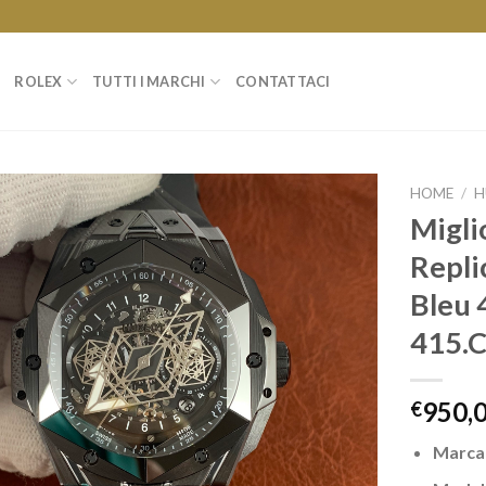
ROLEX
TUTTI I MARCHI
CONTATTACI
HOME
/
H
Migli
Repli
Bleu
415.
950,
€
Marc