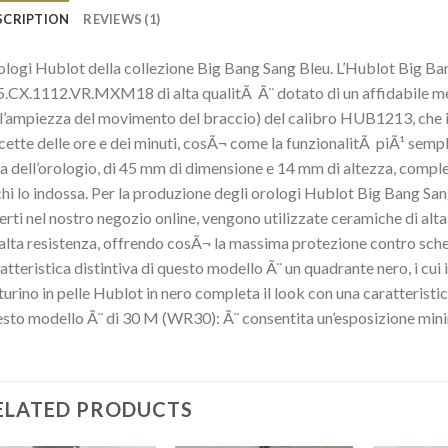
SCRIPTION
REVIEWS (1)
logi Hublot della collezione Big Bang Sang Bleu. L’Hublot Big 
.CX.1112.VR.MXM18 di alta qualitÃ Ã¨ dotato di un affidabile m
l’ampiezza del movimento del braccio) del calibro HUB1213, che i
cette delle ore e dei minuti, cosÃ¬ come la funzionalitÃ piÃ¹ semp
a dell’orologio, di 45 mm di dimensione e 14 mm di altezza, complet
chi lo indossa. Per la produzione degli orologi Hublot Big Ban
erti nel nostro negozio online, vengono utilizzate ceramiche di alta
alta resistenza, offrendo cosÃ¬ la massima protezione contro sch
atteristica distintiva di questo modello Ã¨ un quadrante nero, i cui in
turino in pelle Hublot in nero completa il look con una caratterist
sto modello Ã¨ di 30 M (WR30): Ã¨ consentita un’esposizione mini
ELATED PRODUCTS