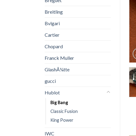
Breguet
Breitling
Bvlgari
Cartier
Chopard
Franck Muller
GlashÃ¼tte
gucci
Hublot
Big Bang
Classic Fusion
King Power
IWC