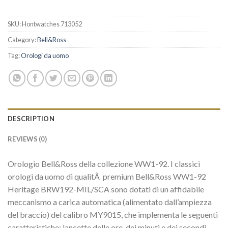
SKU:
Hontwatches 713052
Category:
Bell&Ross
Tag:
Orologi da uomo
DESCRIPTION
REVIEWS (0)
Orologio Bell&Ross della collezione WW1-92. I classici
orologi da uomo di qualitÃ premium Bell&Ross WW1-92
Heritage BRW192-MIL/SCA sono dotati di un affidabile
meccanismo a carica automatica (alimentato dall’ampiezza
del braccio) del calibro MY9015, che implementa le seguenti
caratteristiche: lancette delle ore, dei minuti e dei secondi,