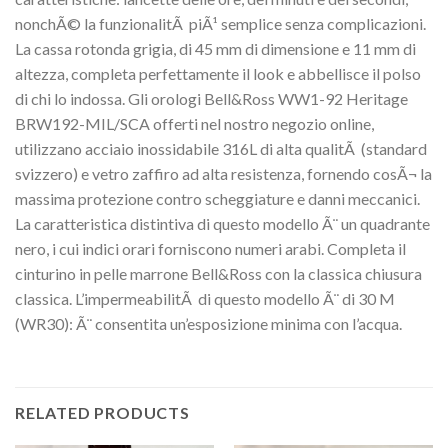
nonchÃ© la funzionalitÃ piÃ¹ semplice senza complicazioni.
La cassa rotonda grigia, di 45 mm di dimensione e 11 mm di
altezza, completa perfettamente il look e abbellisce il polso
di chi lo indossa. Gli orologi Bell&Ross WW1-92 Heritage
BRW192-MIL/SCA offerti nel nostro negozio online,
utilizzano acciaio inossidabile 316L di alta qualitÃ (standard
svizzero) e vetro zaffiro ad alta resistenza, fornendo cosÃ¬ la
massima protezione contro scheggiature e danni meccanici.
La caratteristica distintiva di questo modello Ã¨ un quadrante
nero, i cui indici orari forniscono numeri arabi. Completa il
cinturino in pelle marrone Bell&Ross con la classica chiusura
classica. L’impermeabilitÃ di questo modello Ã¨ di 30 M
(WR30): Ã¨ consentita un’esposizione minima con l’acqua.
RELATED PRODUCTS