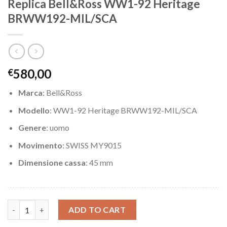
Replica Bell&Ross WW1-92 Heritage
BRWW192-MIL/SCA
580,00
€
Marca
: Bell&Ross
Modello
: WW1-92 Heritage BRWW192-MIL/SCA
Genere
: uomo
Movimento
: SWISS MY9015
Dimensione cassa
: 45 mm
Replica Bell&Ross WW1-92 Heritage BRWW192-MIL/SCA quanti
ADD TO CART