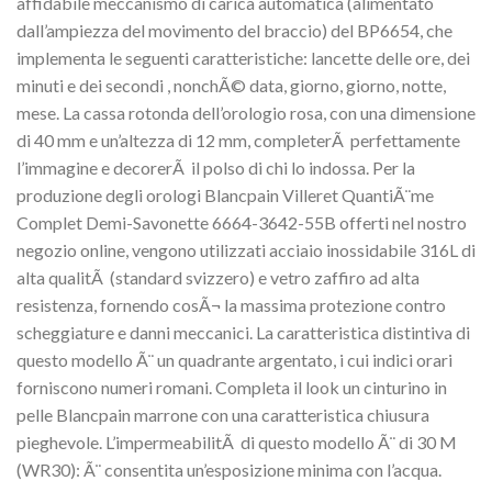
affidabile meccanismo di carica automatica (alimentato
dall’ampiezza del movimento del braccio) del BP6654, che
implementa le seguenti caratteristiche: lancette delle ore, dei
minuti e dei secondi , nonchÃ© data, giorno, giorno, notte,
mese. La cassa rotonda dell’orologio rosa, con una dimensione
di 40 mm e un’altezza di 12 mm, completerÃ perfettamente
l’immagine e decorerÃ il polso di chi lo indossa. Per la
produzione degli orologi Blancpain Villeret QuantiÃ¨me
Complet Demi-Savonette 6664-3642-55B offerti nel nostro
negozio online, vengono utilizzati acciaio inossidabile 316L di
alta qualitÃ (standard svizzero) e vetro zaffiro ad alta
resistenza, fornendo cosÃ¬ la massima protezione contro
scheggiature e danni meccanici. La caratteristica distintiva di
questo modello Ã¨ un quadrante argentato, i cui indici orari
forniscono numeri romani. Completa il look un cinturino in
pelle Blancpain marrone con una caratteristica chiusura
pieghevole. L’impermeabilitÃ di questo modello Ã¨ di 30 M
(WR30): Ã¨ consentita un’esposizione minima con l’acqua.