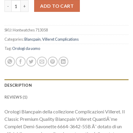
Replica Blancpain Villeret QuantiÃ¨me Complet Demi-Savonett
ADD TO CART
SKU:
Hontwatches 713058
Categories:
Blancpain
,
Villeret Complications
Tag:
Orologi da uomo
DESCRIPTION
REVIEWS (1)
Orologi Blancpain della collezione Complicazioni Villeret. Il
Classic Premium Quality Blancpain Villeret QuantiÃ¨me
Complet Demi-Savonette 6664-3642-55B Ã¨ dotato di un