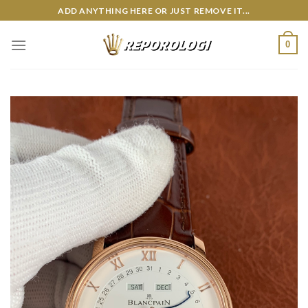
Skip
ADD ANYTHING HERE OR JUST REMOVE IT...
to
content
0