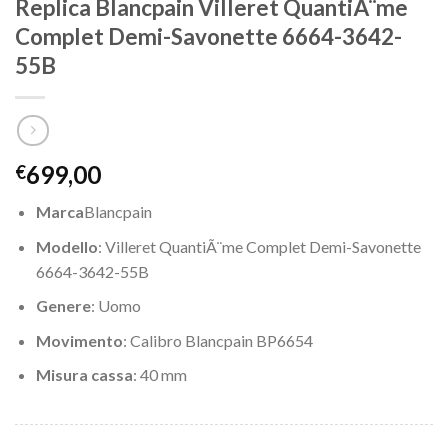
Replica Blancpain Villeret QuantiÃ¨me
Complet Demi-Savonette 6664-3642-
55B
699,00
€
Marca
Blancpain
Modello
: Villeret QuantiÃ¨me Complet Demi-Savonette
6664-3642-55B
Genere
: Uomo
Movimento
: Calibro Blancpain BP6654
Misura cassa
: 40 mm