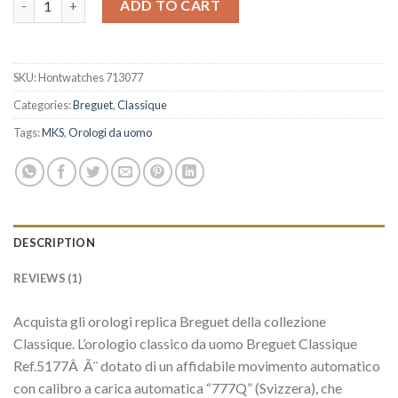
ADD TO CART
SKU:
Hontwatches 713077
Categories:
Breguet
,
Classique
Tags:
MKS
,
Orologi da uomo
DESCRIPTION
REVIEWS (1)
Acquista gli orologi replica Breguet della collezione
Classique. L’orologio classico da uomo Breguet Classique
Ref.5177Â Ã¨ dotato di un affidabile movimento automatico
con calibro a carica automatica “777Q” (Svizzera), che