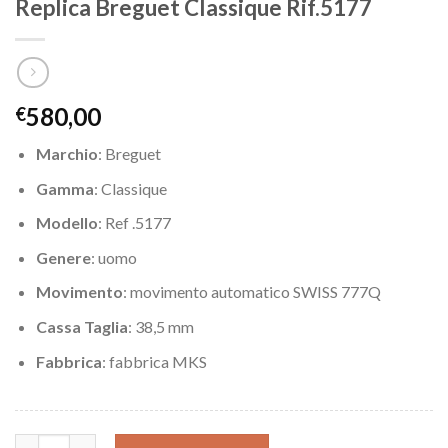
Replica Breguet Classique Rif.5177
580,00
€
Marchio
: Breguet
Gamma
: Classique
Modello
: Ref .5177
Genere
: uomo
Movimento
: movimento automatico SWISS 777Q
Cassa Taglia
: 38,5 mm
Fabbrica
: fabbrica MKS
Replica Breguet Classique Rif.5177 quantity