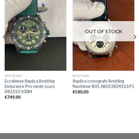
OUT OF STOCK
BREITLING
BREITLING
Eccellente Replica Breitling
Replica cronografo Breitling
Endurance Pro verde scuro
Navitimer B01 AB0138241G1P1
X82310 100M
€
580,00
€
749,00