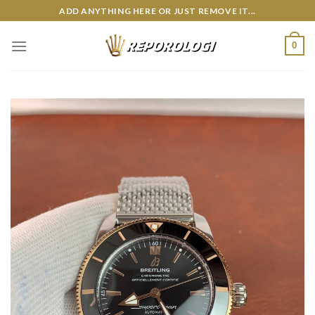
Skip
ADD ANYTHING HERE OR JUST REMOVE IT...
to
content
0