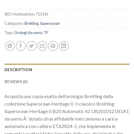
SKU:
Hontwatches 713141
Categories:
Breitling
,
Superocean
Tags:
Orologi da uomo
,
TF
DESCRIPTION
REVIEWS (0)
Acquista una copia esatta dell’orologio Breitling della
collezione Superocean Heritage II. Il classico Breitling
Superocean Heritage II B20 Automatic 42 UB2010121B1A1
da uomo Ã¨ dotato di un affidabile meccanismo a carica
automatica con calibro ETA2824-2, che implementa le
seguenti caratteristiche: lancette delle ore, dei minuti e dei