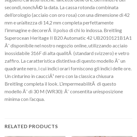
secondi, nonchÃ© la data. La cassa rotonda combinata
dell’orologio (acciaio con oro rosa) con una dimensione di 42
mm e un’altezza di 14,2 mm completa perfettamente
l’immagine e decorerÃ il polso di chi lo indossa. Breitling
Superocean Heritage II B20 Automatic 42 UB2010121B1A1
Ã¨ disponibile nel nostro negozio online, utilizzando acciaio
inossidabile 316F di alta qualitÃ (standard svizzero) e vetro
zaffiro. La caratteristica distintiva di questo modello Ã¨ un
quadrante nero, i cui indici orari forniscono gli indici delle ore.
Un cinturino in caucciÃ¹ nero con la classica chiusura
Breitling completa il look. L’impermeabilitÃ di questo
modello Ã¨ di 30 M (WR30): Ã¨ consentita un’esposizione
minima con l’acqua.
RELATED PRODUCTS