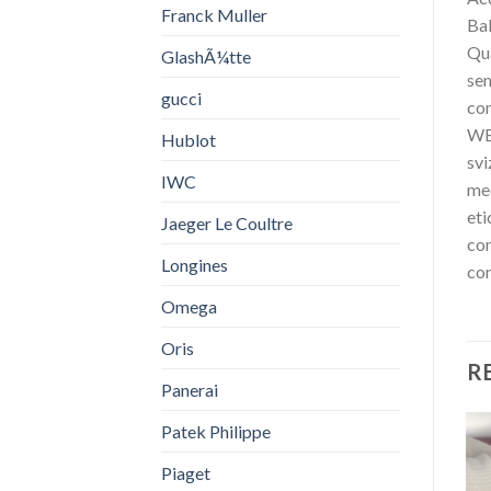
Franck Muller
Bal
Qua
GlashÃ¼tte
sem
gucci
com
WE9
Hublot
svi
IWC
mec
eti
Jaeger Le Coultre
con
Longines
con
Omega
Oris
R
Panerai
Patek Philippe
Piaget