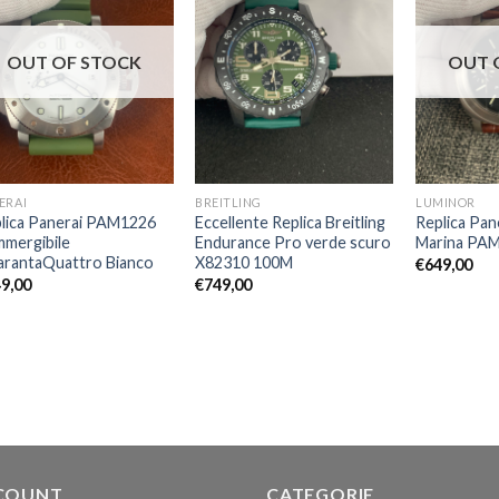
OUT OF STOCK
OUT 
ERAI
BREITLING
LUMINOR
lica Panerai PAM1226
Eccellente Replica Breitling
Replica Pan
mergibile
Endurance Pro verde scuro
Marina PA
rantaQuattro Bianco
X82310 100M
€
649,00
9,00
€
749,00
COUNT
CATEGORIE