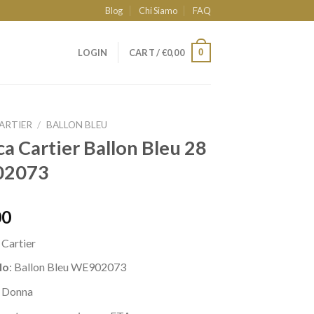
Blog
Chi Siamo
FAQ
0
LOGIN
CART /
€
0,00
ARTIER
/
BALLON BLEU
ca Cartier Ballon Bleu 28
02073
00
a
Cartier
lo
: Ballon Bleu WE902073
: Donna