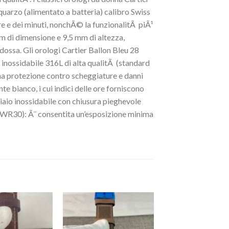
uarzo (alimentato a batteria) calibro Swiss
re e dei minuti, nonchÃ© la funzionalitÃ piÃ¹
m di dimensione e 9,5 mm di altezza,
ossa. Gli orologi Cartier Ballon Bleu 28
 inossidabile 316L di alta qualitÃ (standard
ma protezione contro scheggiature e danni
te bianco, i cui indici delle ore forniscono
ciaio inossidabile con chiusura pieghevole
(WR30): Ã¨ consentita un’esposizione minima