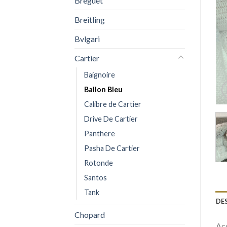
Breguet
Breitling
Bvlgari
Cartier
Baignoire
Ballon Bleu
Calibre de Cartier
Drive De Cartier
Panthere
Pasha De Cartier
Rotonde
Santos
Tank
DE
Chopard
Acq