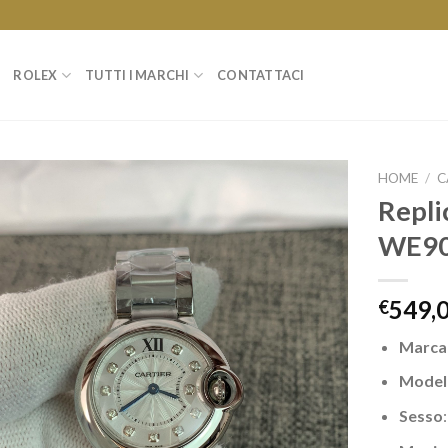
ROLEX
TUTTI I MARCHI
CONTATTACI
HOME
/
C
Repli
WE9
549,
€
Marc
Model
Sesso