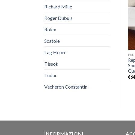
Richard Mille
Roger Dubuis
Rolex
Scatole
Tag Heuer
BLANCPAIN
OVERSEAS
PAN
Eccellente Replica Blancpain
Replica Vacheron
Rep
Tissot
Fifty Fathoms 5015-12B30-
Constantin Overseas 4500
Som
B52A
Nero
Qua
Tudor
€
649,00
€
699,00
€
64
Vacheron Constantin
INFORMAZIONI
AC