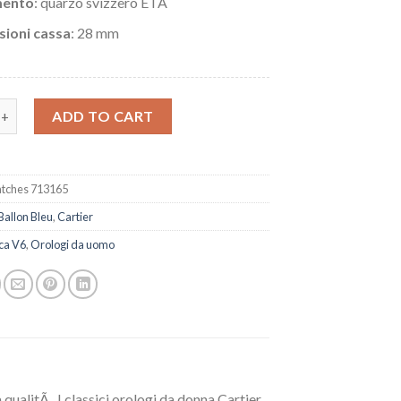
ento
: quarzo svizzero ETA
ioni cassa
: 28 mm
rtier Ballon Bleu 28 WE902073 quantity
ADD TO CART
tches 713165
Ballon Bleu
,
Cartier
ca V6
,
Orologi da uomo
qualitÃ . I classici orologi da donna Cartier