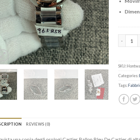
Movim
Dimens
Replica Ca
SKU:
Hontwa
Categories:
Tags:
Fabbri
SCRIPTION
REVIEWS (0)
uista una copia degli orologi Cartier Ballon Bleu De Cartier di alta 