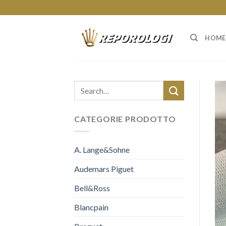
Skip
to
content
HOME
CATEGORIE PRODOTTO
A. Lange&Sohne
Audemars Piguet
Bell&Ross
Blancpain