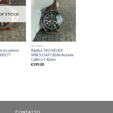
OF STOCK
AUTAVIA
erai Luminor
Replica TAG HEUER
M00177
WBE5114.FC8266 Autavia
Calibro 5 42mm
€
599,00
CONTATTO