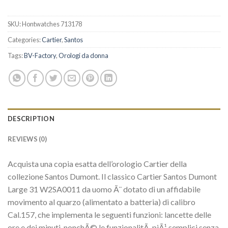
SKU:
Hontwatches 713178
Categories:
Cartier
,
Santos
Tags:
BV-Factory
,
Orologi da donna
DESCRIPTION
REVIEWS (0)
Acquista una copia esatta dell’orologio Cartier della
collezione Santos Dumont. Il classico Cartier Santos Dumont
Large 31 W2SA0011 da uomo Ã¨ dotato di un affidabile
movimento al quarzo (alimentato a batteria) di calibro
Cal.157, che implementa le seguenti funzioni: lancette delle
ore e dei minuti, nonchÃ© le funzionalitÃ piÃ¹ semplici senza