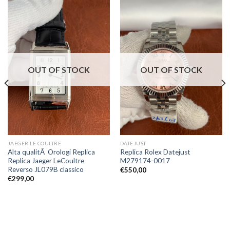
OUT OF STOCK
OUT OF STOCK
JAEGER LE COULTRE
DATEJUST
Alta qualitÃ Orologi Replica
Replica Rolex Datejust
Replica Jaeger LeCoultre
M279174-0017
Reverso JL079B classico
€
550,00
€
299,00