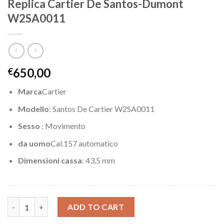
Replica Cartier De Santos-Dumont
W2SA0011
650,00
€
Marca
Cartier
Modello
: Santos De Cartier W2SA0011
Sesso
: Movimento
da uomo
Cal.157 automatico
Dimensioni cassa
: 43,5 mm
Replica Cartier De Santos-Dumont W2SA0011 quantity
ADD TO CART