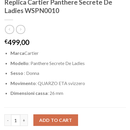
Replica Cartier Panthere Secrete De
Ladies WSPN0010
499,00
€
Marca
Cartier
Modello
: Panthere Secrete De Ladies
Sesso
: Donna
Movimento
: QUARZO ETA svizzero
Dimensioni cassa
: 26 mm
Replica Cartier Panthere Secrete De Ladies WSPN0010 quantity
ADD TO CART