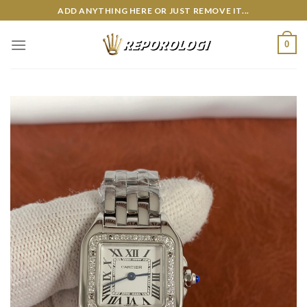
Skip
ADD ANYTHING HERE OR JUST REMOVE IT...
to
content
0