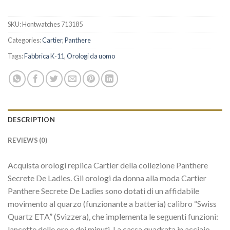
SKU:
Hontwatches 713185
Categories:
Cartier
,
Panthere
Tags:
Fabbrica K-11
,
Orologi da uomo
DESCRIPTION
REVIEWS (0)
Acquista orologi replica Cartier della collezione Panthere
Secrete De Ladies. Gli orologi da donna alla moda Cartier
Panthere Secrete De Ladies sono dotati di un affidabile
movimento al quarzo (funzionante a batteria) calibro “Swiss
Quartz ETA” (Svizzera), che implementa le seguenti funzioni:
lancette delle ore e dei minuti. La cassa quadrata in acciaio