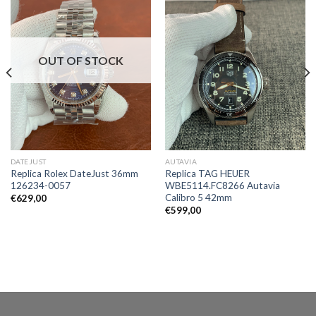
OUT OF STOCK
DATEJUST
AUTAVIA
Replica Rolex DateJust 36mm
Replica TAG HEUER
126234-0057
WBE5114.FC8266 Autavia
Calibro 5 42mm
€
629,00
€
599,00