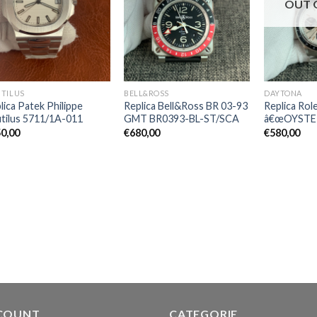
OUT 
TILUS
BELL&ROSS
DAYTONA
lica Patek Philippe
Replica Bell&Ross BR 03-93
Replica Rol
tilus 5711/1A-011
GMT BR0393-BL-ST/SCA
â€œOYSTE
0,00
€
680,00
€
580,00
COUNT
CATEGORIE