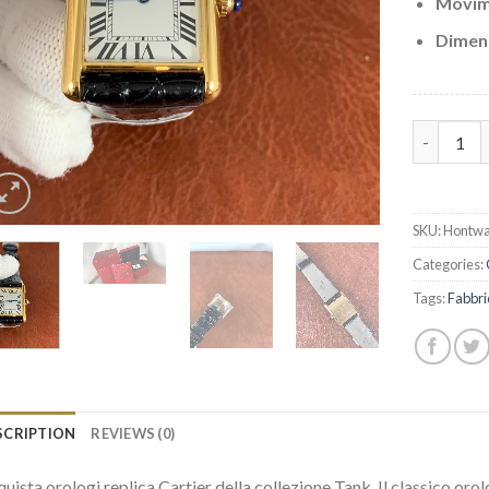
Movim
Dimens
Replica C
SKU:
Hontwa
Categories:
Tags:
Fabbri
SCRIPTION
REVIEWS (0)
uista orologi replica Cartier della collezione Tank. Il classico o