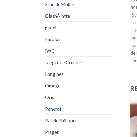
Franck Muller
dot
(Sv
GlashÃ¼tte
con
gucci
il 
ino
Hublot
com
IWC
del
can
Jaeger Le Coultre
Longines
Omega
R
Oris
Panerai
Patek Philippe
Piaget