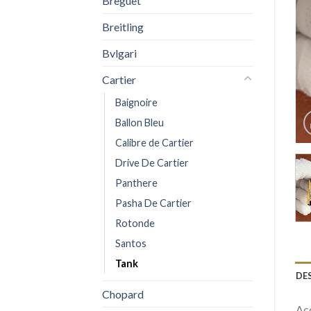
Breguet
Breitling
Bvlgari
Cartier
Baignoire
Ballon Bleu
Calibre de Cartier
Drive De Cartier
Panthere
Pasha De Cartier
Rotonde
Santos
Tank
DE
Chopard
Acq