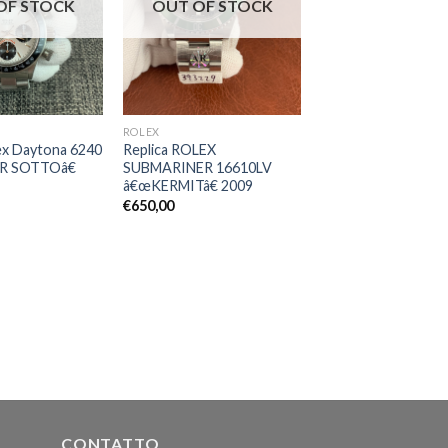
OF STOCK
OUT OF STOCK
ROLEX
ex Daytona 6240
Replica ROLEX
R SOTTOâ€
SUBMARINER 16610LV
â€œKERMITâ€ 2009
€
650,00
CONTATTO