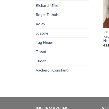
OUT OF STOCK
Richard Mille
Roger Dubuis
Rolex
PANERAI
CALATRAVA
NAU
Scatole
Replica Panerai PAM1226
Replica Patek Philippe
Rep
Sommergibile
Calatrava 39mm 6007A-001
Nau
Tag Heuer
QuarantaQuattro Bianco
€
649,00
€
65
€
649,00
Tissot
Tudor
Vacheron Constantin
INFORMAZIONI
AC