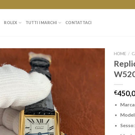
ROLEX
TUTTI I MARCHI
CONTATTACI
HOME
/
C
Repli
W52
450,
€
Marc
Model
Sesso