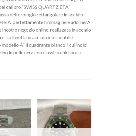
a) del calibro “SWISS QUARTZ ETA”
cassa dell’orologio rettangolare in acciaio
leterÃ perfettamente l’immagine e adornerÃ
el nostro negozio online, realizzata in acciaio
o. La lunetta in acciaio inossidabile
 modello Ã¨ il quadrante bianco, i cui indici
ino in pelle nera con classica chiusura a