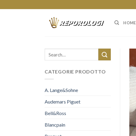
Skip
to
content
HOME
CATEGORIE PRODOTTO
A. Lange&Sohne
Audemars Piguet
Bell&Ross
Blancpain