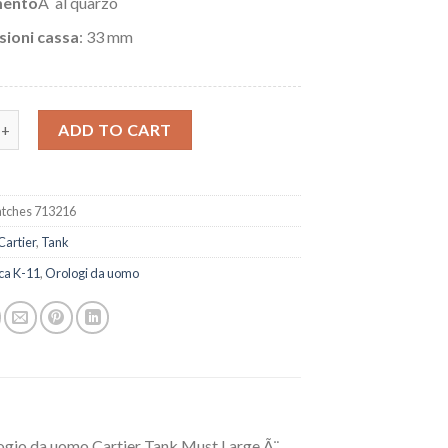
ento
Â al quarzo
ioni cassa
: 33 mm
artier Serbatoio W5200002 quantity
ADD TO CART
tches 713216
Cartier
,
Tank
ca K-11
,
Orologi da uomo
rologio da uomo Cartier Tank Must Large Ã¨