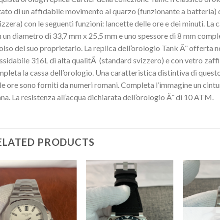
ato di un affidabile movimento al quarzo (funzionante a batteri
izzera) con le seguenti funzioni: lancette delle ore e dei minuti. La 
 un diametro di 33,7 mm x 25,5 mm e uno spessore di 8 mm comp
polso del suo proprietario. La replica dell’orologio Tank Ã¨ offerta n
ssidabile 316L di alta qualitÃ (standard svizzero) e con vetro zaffir
pleta la cassa dell’orologio. Una caratteristica distintiva di questo
le ore sono forniti da numeri romani. Completa l’immagine un cintur
na. La resistenza all’acqua dichiarata dell’orologio Ã¨ di 10 ATM.
ELATED PRODUCTS