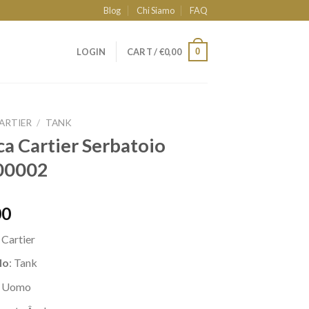
Blog
Chi Siamo
FAQ
0
LOGIN
CART /
€
0,00
ARTIER
/
TANK
ca Cartier Serbatoio
00002
00
a
Cartier
lo
: Tank
: Uomo