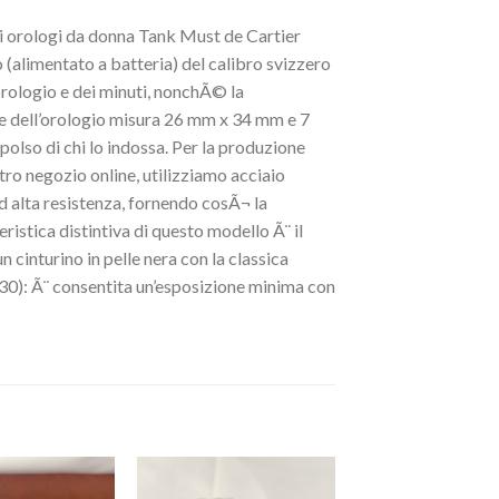
ici orologi da donna Tank Must de Cartier
limentato a batteria) del calibro svizzero
orologio e dei minuti, nonchÃ© la
re dell’orologio misura 26 mm x 34 mm e 7
olso di chi lo indossa. Per la produzione
o negozio online, utilizziamo acciaio
ad alta resistenza, fornendo cosÃ¬ la
istica distintiva di questo modello Ã¨ il
n cinturino in pelle nera con la classica
30): Ã¨ consentita un’esposizione minima con