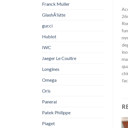
Franck Muller
Acq
GlashÃ¼tte
26m
Ron
gucci
fun
Hublot
mm 
deg
IWC
ino
Jaeger Le Coultre
mas
qua
Longines
chi
Omega
l’a
Oris
Panerai
R
Patek Philippe
Piaget