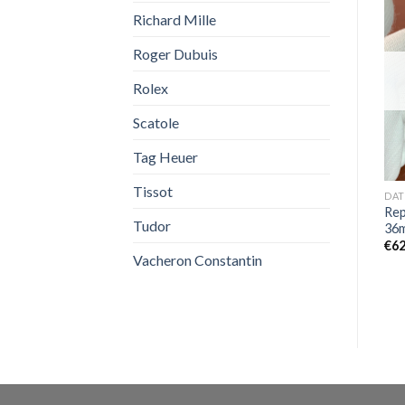
Richard Mille
Roger Dubuis
OUT OF STOCK
Rolex
Scatole
Tag Heuer
Tissot
DAYTONA
GRAND COMPLICATION
DAT
3
Replica Rolex Daytona 6240
Replica Patek Philippe
Rep
Tudor
â€œOYSTER SOTTOâ€
Calendario annuale delle
36
complicazioni 38,5 mm
€
580,00
€
62
Vacheron Constantin
5396G-014
€
649,00