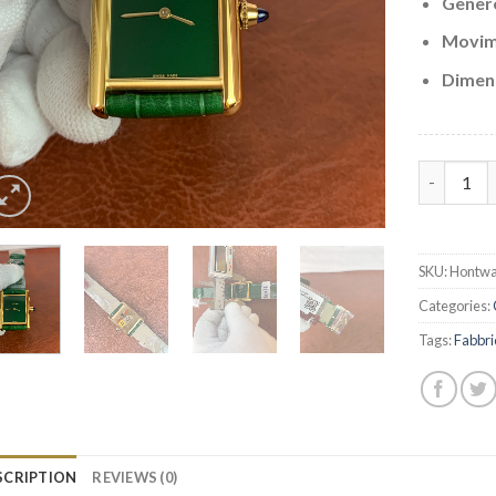
Gener
Movim
Dimens
Replica C
SKU:
Hontwa
Categories:
Tags:
Fabbri
SCRIPTION
REVIEWS (0)