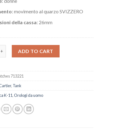
e
: donne
ento
: movimento al quarzo SVIZZERO
ioni della cassa
: 26mm
artier Serbatoio WGTA0191 Verde quantity
ADD TO CART
tches 713221
Cartier
,
Tank
ca K-11
,
Orologi da uomo