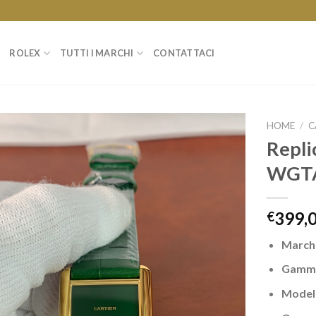
ROLEX
TUTTI I MARCHI
CONTATTACI
HOME
/
C
Repli
WGTA
399,
€
March
Gamm
Model