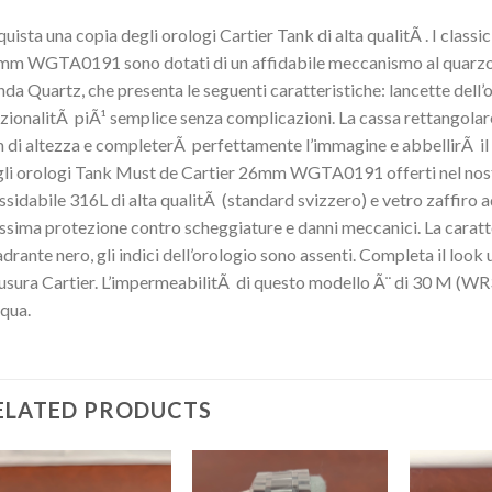
uista una copia degli orologi Cartier Tank di alta qualitÃ . I class
m WGTA0191 sono dotati di un affidabile meccanismo al quarzo (a
da Quartz, che presenta le seguenti caratteristiche: lancette dell’
zionalitÃ piÃ¹ semplice senza complicazioni. La cassa rettangola
di altezza e completerÃ perfettamente l’immagine e abbellirÃ il p
li orologi Tank Must de Cartier 26mm WGTA0191 offerti nel nostr
ssidabile 316L di alta qualitÃ (standard svizzero) e vetro zaffiro 
sima protezione contro scheggiature e danni meccanici. La caratter
drante nero, gli indici dell’orologio sono assenti. Completa il look u
usura Cartier. L’impermeabilitÃ di questo modello Ã¨ di 30 M (WR
cqua.
ELATED PRODUCTS