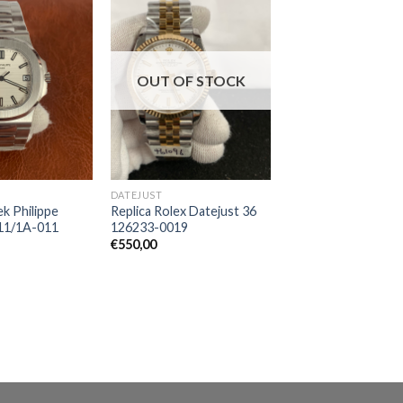
OUT OF STOCK
DATEJUST
ek Philippe
Replica Rolex Datejust 36
711/1A-011
126233-0019
€
550,00