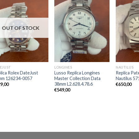
OUT OF STOCK
EJUST
LONGINES
NAUTILUS
lica Rolex DateJust
Lusso Replica Longines
Replica Pat
mm 126234-0057
Master Collection Data
Nautilus 5
38mm L2.628.4.78.6
9,00
€
650,00
€
549,00