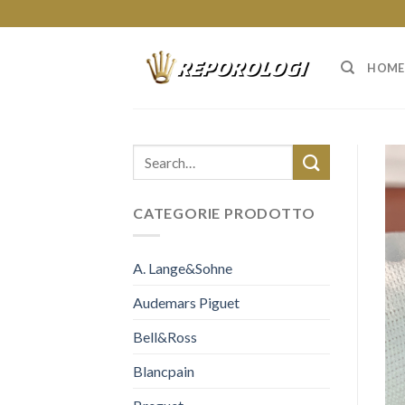
Skip
to
content
HOME
CATEGORIE PRODOTTO
A. Lange&Sohne
Audemars Piguet
Bell&Ross
Blancpain