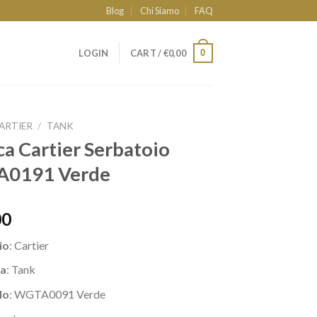
Blog
Chi Siamo
FAQ
0
LOGIN
CART /
€
0,00
ARTIER
/
TANK
ca Cartier Serbatoio
0191 Verde
00
io
: Cartier
a
: Tank
lo
: WGTA0091 Verde