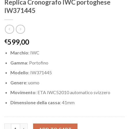
Replica Cronografo IWC portoghese
IW371445
599,00
€
Marchio
: IWC
Gamma
: Portofino
Modello
: IW371445
Genere
: uomo
Movimento
: ETA IWC52010 automatico svizzero
Dimensione della cassa
: 41mm
Replica Cronografo IWC portoghese IW371445 quantity