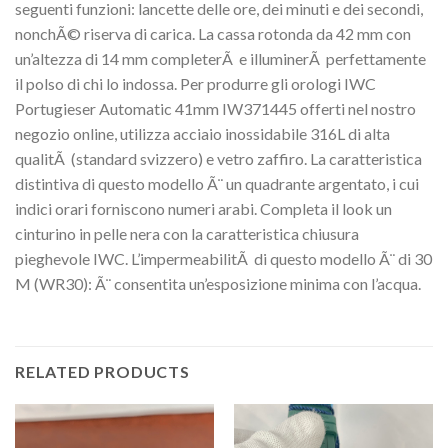
seguenti funzioni: lancette delle ore, dei minuti e dei secondi,
nonchÃ© riserva di carica. La cassa rotonda da 42 mm con
un’altezza di 14 mm completerÃ e illuminerÃ perfettamente
il polso di chi lo indossa. Per produrre gli orologi IWC
Portugieser Automatic 41mm IW371445 offerti nel nostro
negozio online, utilizza acciaio inossidabile 316L di alta
qualitÃ (standard svizzero) e vetro zaffiro. La caratteristica
distintiva di questo modello Ã¨ un quadrante argentato, i cui
indici orari forniscono numeri arabi. Completa il look un
cinturino in pelle nera con la caratteristica chiusura
pieghevole IWC. L’impermeabilitÃ di questo modello Ã¨ di 30
M (WR30): Ã¨ consentita un’esposizione minima con l’acqua.
RELATED PRODUCTS