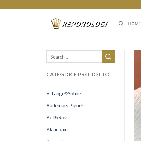
Skip
to
content
HOME
CATEGORIE PRODOTTO
A. Lange&Sohne
Audemars Piguet
Bell&Ross
Blancpain