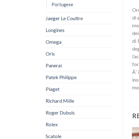
Portugese
Oro
di 
Jaeger Le Coultre
mov
Longines
dei
di 
Omega
deg
Oris
l’a
for
Panerai
Ã¨ 
Patek Philippe
ino
mod
Piaget
Richard Mille
Roger Dubuis
R
Rolex
Scatole