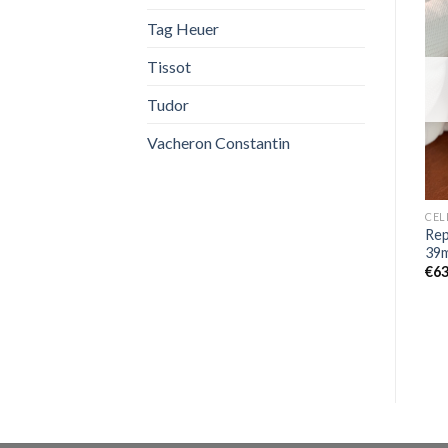
Tag Heuer
Tissot
Tudor
Vacheron Constantin
OVERSEAS
BREITLING
CEL
Alta qualitÃ Orologi Replica
Eccellente Replica Breitling
Rep
Replica Vacheron
Endurance Pro verde scuro
39
Constantin Overseas
X82310 100M
€
63
Calendario Perpetuo
€
749,00
4300V/120G-B102
€
899,00