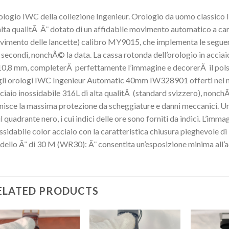
logio IWC della collezione Ingenieur. Orologio da uomo class
alta qualitÃ Ã¨ dotato di un affidabile movimento automatico a ca
imento delle lancette) calibro MY9015, che implementa le seguenti 
 secondi, nonchÃ© la data. La cassa rotonda dell’orologio in accia
10,8 mm, completerÃ perfettamente l’immagine e decorerÃ il polso
li orologi IWC Ingenieur Automatic 40mm IW328901 offerti nel no
cciaio inossidabile 316L di alta qualitÃ (standard svizzero), nonchÃ
nisce la massima protezione da scheggiature e danni meccanici. Una
il quadrante nero, i cui indici delle ore sono forniti da indici. L’im
ssidabile color acciaio con la caratteristica chiusura pieghevole di
ello Ã¨ di 30 M (WR30): Ã¨ consentita un’esposizione minima all’a
ELATED PRODUCTS