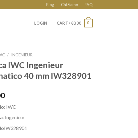
Blog
Chi Siamo
FAQ
0
LOGIN
CART /
€
0,00
WC
/
INGENIEUR
ca IWC Ingenieur
matico 40 mm IW328901
00
io
: IWC
a
: Ingenieur
lo
IW328901