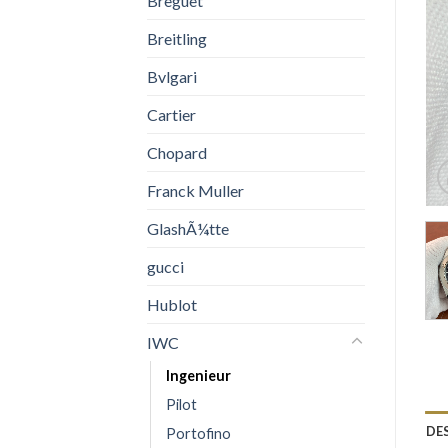
Breguet
Breitling
Bvlgari
Cartier
Chopard
Franck Muller
GlashÃ¼tte
gucci
Hublot
IWC
Ingenieur
Pilot
DE
Portofino