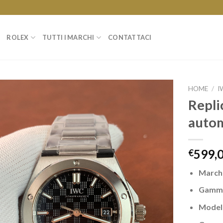
ROLEX
TUTTI I MARCHI
CONTATTACI
HOME
/
I
Repli
auto
599,
€
March
Gamm
Model