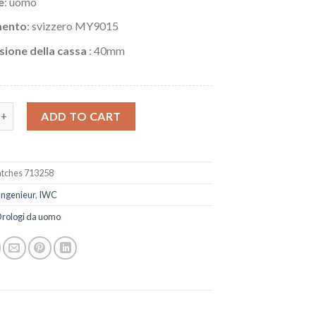
e
: uomo
ento
: svizzero MY9015
ione della cassa
: 40mm
WC Ingenieur automatico 40 mm IW328901 quantity
ADD TO CART
tches 713258
Ingenieur
,
IWC
rologi da uomo