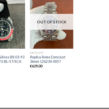
OUT OF STOCK
DATEJUST
l&Ross BR 03-93
Replica Rolex DateJust
3-BL-ST/SCA
36mm 126234-0057
€
629,00