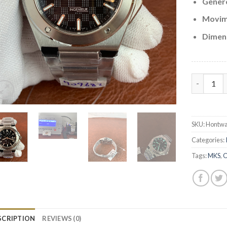
Gener
Movim
Dimens
Replica I
SKU:
Hontwa
Categories:
Tags:
MKS
,
O
SCRIPTION
REVIEWS (0)