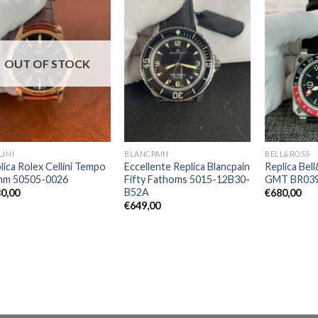
OUT OF STOCK
LINI
BLANCPAIN
BELL&ROSS
lica Rolex Cellini Tempo
Eccellente Replica Blancpain
Replica Bel
mm 50505-0026
Fifty Fathoms 5015-12B30-
GMT BR039
B52A
0,00
€
680,00
€
649,00