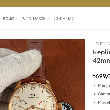
ROLEX
TUTTI I MARCHI
CONTATTACI
HOME
/
I
Repli
42mm
699,
€
March
Gamm
Model