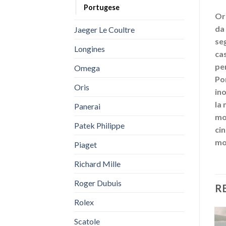
Portugese
Or
da
Jaeger Le Coultre
seg
Longines
cas
per
Omega
Por
Oris
ino
la 
Panerai
mod
Patek Philippe
cin
mod
Piaget
Richard Mille
Roger Dubuis
R
Rolex
Scatole