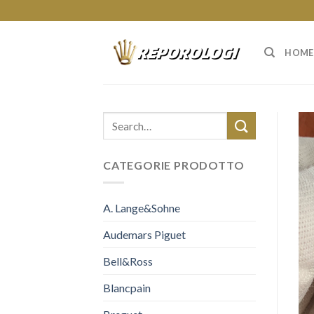
Skip
to
content
HOME
CATEGORIE PRODOTTO
A. Lange&Sohne
Audemars Piguet
Bell&Ross
Blancpain