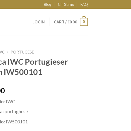
Blog
Chi Siamo
FAQ
0
LOGIN
CART /
€
0,00
WC
/
PORTUGESE
ca IWC Portugieser
 IW500101
00
io
: IWC
a
: portoghese
lo
: IW500101