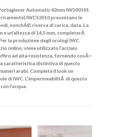
IWC Portugieser Automatic 42mm IW500101
ettricamente) IWC52010 presentano le
ondi, nonchÃ© riserva di carica, data. La
mm e un’altezza di 14,5 mm, completerÃ
 Per la produzione degli orologi IWC
online, viene utilizzato l’acciaio
zaffiro ad alta resistenza, fornendo cosÃ¬
 caratteristica distintiva di questo
 numeri arabi. Completa il look un
vole di IWC. L’impermeabilitÃ di questo
con l’acqua.