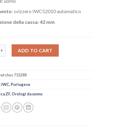
e
: uomo
ento
: svizzero IWC52010 automatico
ione della cassa: 42 mm
WC Portugieser 42mm IW500101 quantity
ADD TO CART
atches 713288
:
IWC
,
Portugese
ica ZF
,
Orologi da uomo