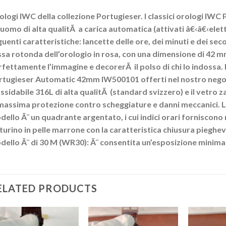
ologi IWC della collezione Portugieser. I classici orologi 
 uomo di alta qualitÃ a carica automatica (attivati â€‹â€‹el
uenti caratteristiche: lancette delle ore, dei minuti e dei sec
sa rotonda dell’orologio in rosa, con una dimensione di 42 
fettamente l’immagine e decorerÃ il polso di chi lo indossa.
tugieser Automatic 42mm IW500101 offerti nel nostro negozio 
ssidabile 316L di alta qualitÃ (standard svizzero) e il vetro 
massima protezione contro scheggiature e danni meccanici. La
ello Ã¨ un quadrante argentato, i cui indici orari forniscono
turino in pelle marrone con la caratteristica chiusura pieghe
ello Ã¨ di 30 M (WR30): Ã¨ consentita un’esposizione minima 
ELATED PRODUCTS