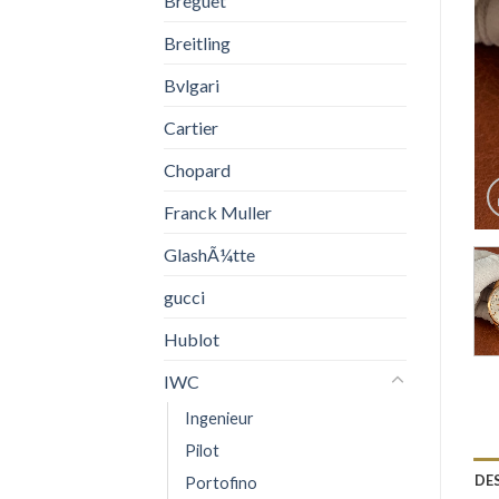
Breguet
Breitling
Bvlgari
Cartier
Chopard
Franck Muller
GlashÃ¼tte
gucci
Hublot
IWC
Ingenieur
Pilot
DE
Portofino