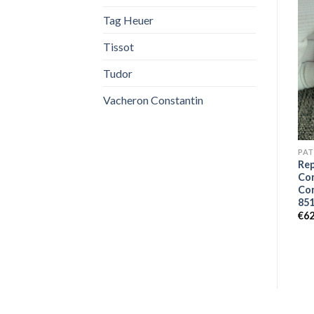
Tag Heuer
Tissot
Tudor
Vacheron Constantin
AUTAVIA
NAUTILUS
PA
Replica TAG HEUER
Replica Patek Philippe
Rep
WBE5114.FC8266 Autavia
Nautilus 5711/1A-011
Co
Calibro 5 42mm
Co
€
650,00
85
€
599,00
€
62