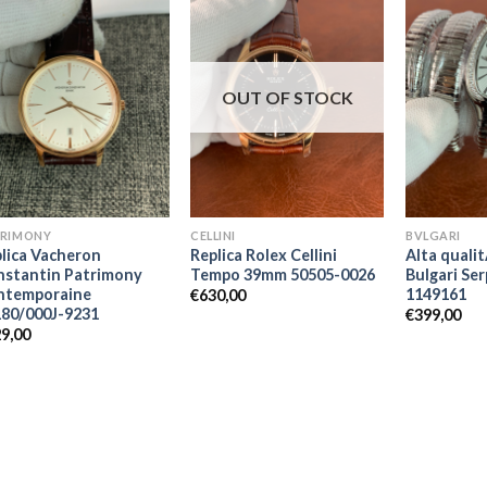
OUT OF STOCK
TRIMONY
CELLINI
BVLGARI
lica Vacheron
Replica Rolex Cellini
Alta quali
nstantin Patrimony
Tempo 39mm 50505-0026
Bulgari Se
ntemporaine
1149161
€
630,00
180/000J-9231
€
399,00
9,00