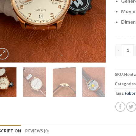
Gener
Movim
Dimens
Replica I
SKU:
Hontw
Categories
Tags:
Fabbr
SCRIPTION
REVIEWS (0)