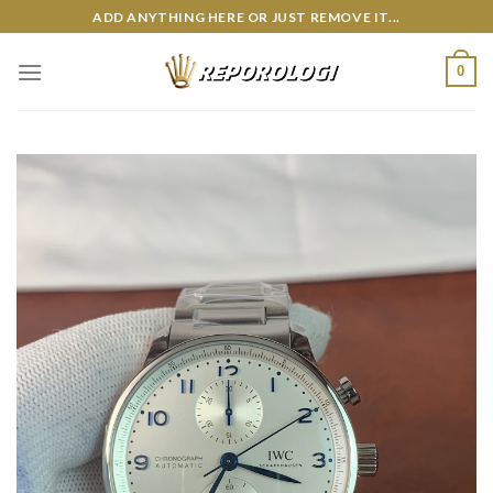
Skip
ADD ANYTHING HERE OR JUST REMOVE IT...
to
content
0