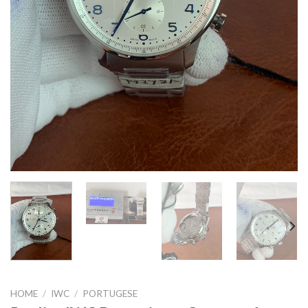
HOME
/
IWC
/
PORTUGESE