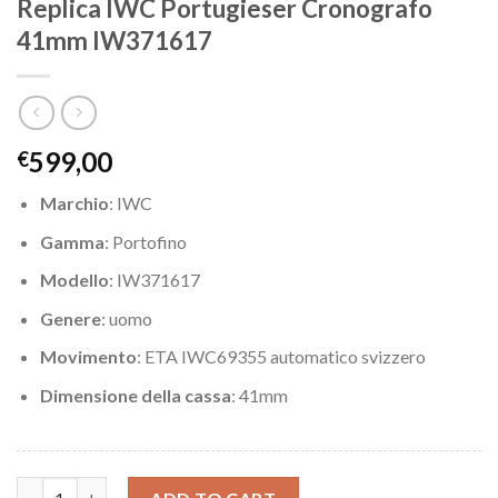
Replica IWC Portugieser Cronografo
41mm IW371617
599,00
€
Marchio
: IWC
Gamma
: Portofino
Modello
: IW371617
Genere
: uomo
Movimento
: ETA IWC69355 automatico svizzero
Dimensione della cassa
: 41mm
Replica IWC Portugieser Cronografo 41mm IW371617 quantity