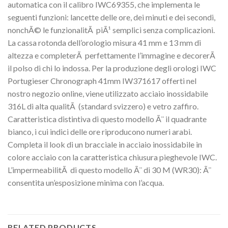
automatica con il calibro IWC69355, che implementa le
seguenti funzioni: lancette delle ore, dei minuti e dei secondi,
nonchÃ© le funzionalitÃ piÃ¹ semplici senza complicazioni.
La cassa rotonda dell’orologio misura 41 mm e 13 mm di
altezza e completerÃ perfettamente l’immagine e decorerÃ
il polso di chi lo indossa. Per la produzione degli orologi IWC
Portugieser Chronograph 41mm IW371617 offerti nel
nostro negozio online, viene utilizzato acciaio inossidabile
316L di alta qualitÃ (standard svizzero) e vetro zaffiro.
Caratteristica distintiva di questo modello Ã¨ il quadrante
bianco, i cui indici delle ore riproducono numeri arabi.
Completa il look di un bracciale in acciaio inossidabile in
colore acciaio con la caratteristica chiusura pieghevole IWC.
L’impermeabilitÃ di questo modello Ã¨ di 30 M (WR30): Ã¨
consentita un’esposizione minima con l’acqua.
RELATED PRODUCTS