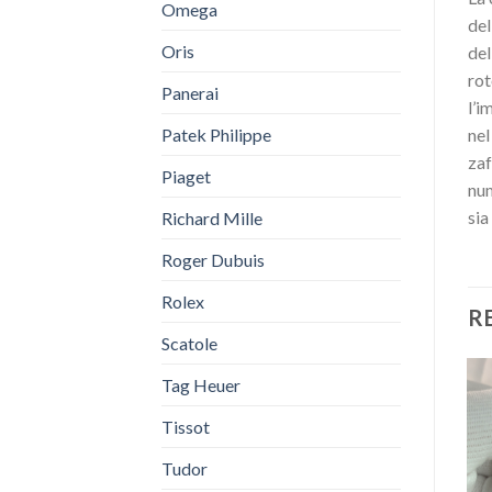
Omega
del
Oris
del
rot
Panerai
l’i
Patek Philippe
nel
zaf
Piaget
num
sia
Richard Mille
Roger Dubuis
Rolex
R
Scatole
Tag Heuer
Tissot
Tudor