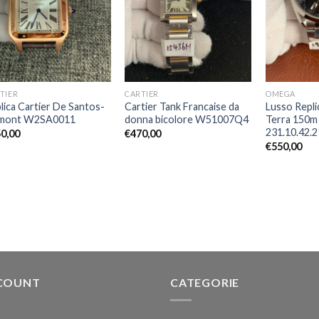
TIER
CARTIER
OMEGA
lica Cartier De Santos-
Cartier Tank Francaise da
Lusso Repl
mont W2SA0011
donna bicolore W51007Q4
Terra 150m
231.10.42.2
0,00
€
470,00
€
550,00
COUNT
CATEGORIE