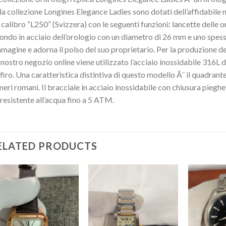
la collezione Longines Elegance Ladies sono dotati dell’affidabile
 calibro “L250” (Svizzera) con le seguenti funzioni: lancette delle or
ondo in acciaio dell’orologio con un diametro di 26 mm e uno spe
mmagine e adorna il polso del suo proprietario. Per la produzione de
 nostro negozio online viene utilizzato l’acciaio inossidabile 316L d
firo. Una caratteristica distintiva di questo modello Ã¨ il quadrante r
eri romani. Il bracciale in acciaio inossidabile con chiusura pieghev
 resistente all’acqua fino a 5 ATM.
ELATED PRODUCTS