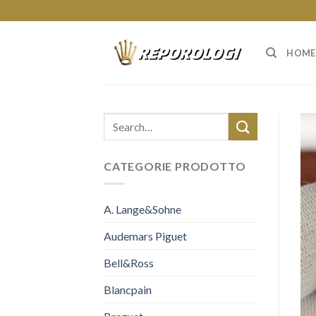
Skip
to
content
HOME
CATEGORIE PRODOTTO
A. Lange&Sohne
Audemars Piguet
Bell&Ross
Blancpain