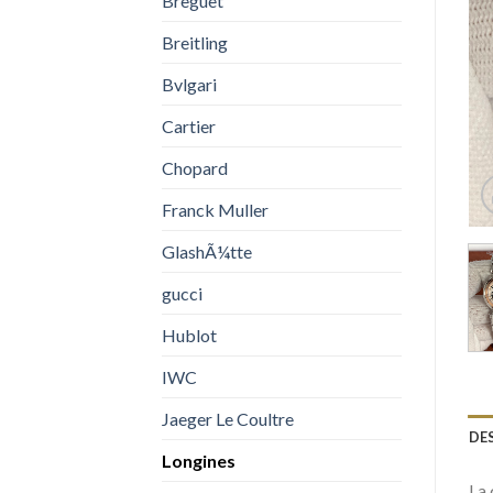
Breguet
Breitling
Bvlgari
Cartier
Chopard
Franck Muller
GlashÃ¼tte
gucci
Hublot
IWC
Jaeger Le Coultre
DE
Longines
La 