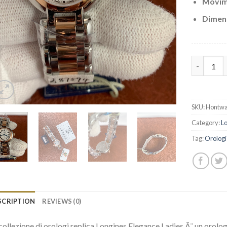
Movi
Dimen
Replica Lo
SKU:
Hontwa
Category:
L
Tag:
Orologi
SCRIPTION
REVIEWS (0)
collezione di orologi replica Longines Elegance Ladies Ã¨ un orologi