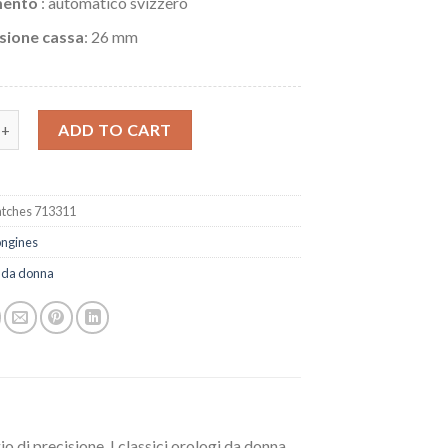
mento
: automatico svizzero
sione cassa
: 26 mm
ngines Eleganza da donna L8.111.5.78.6 quantity
ADD TO CART
tches 713311
ongines
 da donna
o di precisione. I classici orologi da donna