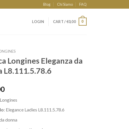
Blog
Chi Siamo
FAQ
0
LOGIN
CART /
€
0,00
ONGINES
ca Longines Eleganza da
 L8.111.5.78.6
00
Longines
lo
: Elegance Ladies L8.111.5.78.6
da donna