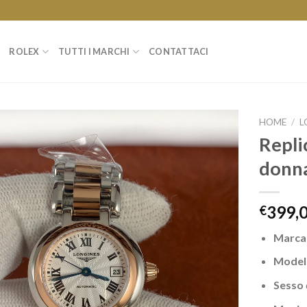
ROLEX
TUTTI I MARCHI
CONTATTACI
HOME
/
L
Repli
donna
399,
€
Marca
Model
Sesso