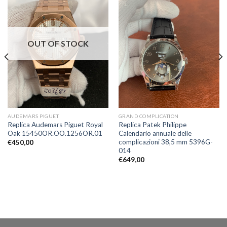
OUT OF STOCK
AUDEMARS PIGUET
GRAND COMPLICATION
Replica Audemars Piguet Royal
Replica Patek Philippe
Oak 15450OR.OO.1256OR.01
Calendario annuale delle
complicazioni 38,5 mm 5396G-
€
450,00
014
€
649,00