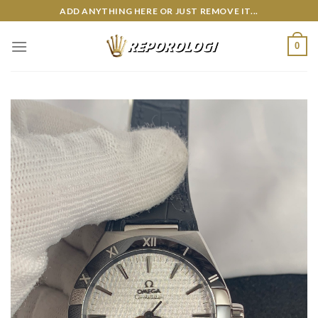
Skip
ADD ANYTHING HERE OR JUST REMOVE IT...
to
content
0