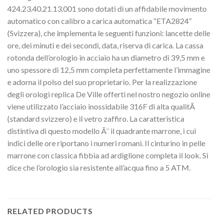
424.23.40.21.13.001 sono dotati di un affidabile movimento
automatico con calibro a carica automatica “ETA2824”
(Svizzera), che implementa le seguenti funzioni: lancette delle
ore, dei minuti e dei secondi, data, riserva di carica. La cassa
rotonda dell’orologio in acciaio ha un diametro di 39,5 mm e
uno spessore di 12,5 mm completa perfettamente l’immagine
e adorna il polso del suo proprietario. Per la realizzazione
degli orologi replica De Ville offerti nel nostro negozio online
viene utilizzato l’acciaio inossidabile 316F di alta qualitÃ
(standard svizzero) e il vetro zaffiro. La caratteristica
distintiva di questo modello Ã¨ il quadrante marrone, i cui
indici delle ore riportano i numeri romani. Il cinturino in pelle
marrone con classica fibbia ad ardiglione completa il look. Si
dice che l’orologio sia resistente all’acqua fino a 5 ATM.
RELATED PRODUCTS