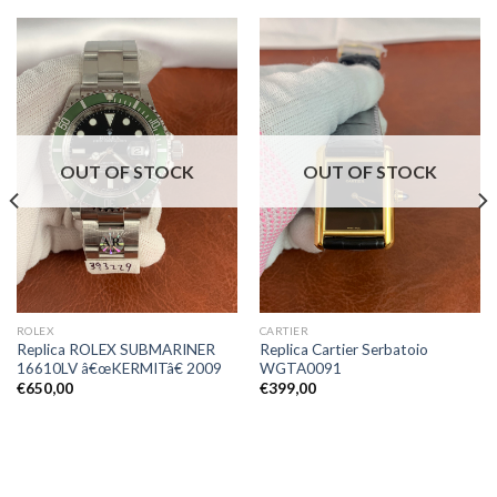
OUT OF STOCK
OUT OF STOCK
ROLEX
CARTIER
Replica ROLEX SUBMARINER
Replica Cartier Serbatoio
16610LV â€œKERMITâ€ 2009
WGTA0091
€
650,00
€
399,00