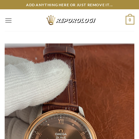
Skip
ADD ANYTHING HERE OR JUST REMOVE IT...
to
content
0