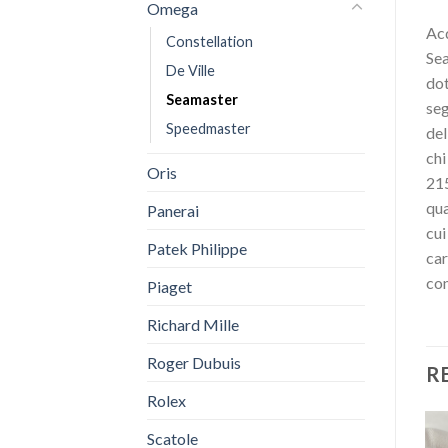
Omega
Acq
Constellation
Se
De Ville
dot
Seamaster
seg
Speedmaster
del
chi
Oris
215
qua
Panerai
cui
Patek Philippe
car
con
Piaget
Richard Mille
Roger Dubuis
R
Rolex
Scatole