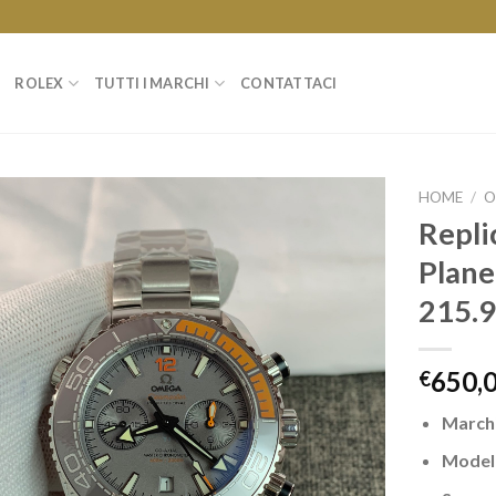
ROLEX
TUTTI I MARCHI
CONTATTACI
HOME
/
O
Repli
Plane
215.9
650,
€
March
Model