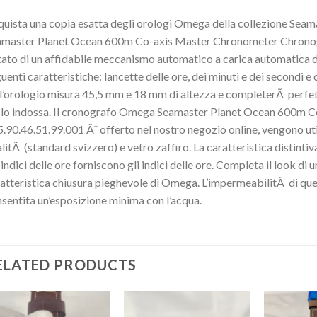
uista una copia esatta degli orologi Omega della collezione Se
amaster Planet Ocean 600m Co-axis Master Chronometer Chrono
ato di un affidabile meccanismo automatico a carica automatica d
uenti caratteristiche: lancette delle ore, dei minuti e dei secondi e
l’orologio misura 45,5 mm e 18 mm di altezza e completerÃ perfet
 lo indossa. Il cronografo Omega Seamaster Planet Ocean 600m
.90.46.51.99.001 Ã¨ offerto nel nostro negozio online, vengono util
litÃ (standard svizzero) e vetro zaffiro. La caratteristica distintiv
 indici delle ore forniscono gli indici delle ore. Completa il look di 
atteristica chiusura pieghevole di Omega. L’impermeabilitÃ di qu
sentita un’esposizione minima con l’acqua.
ELATED PRODUCTS