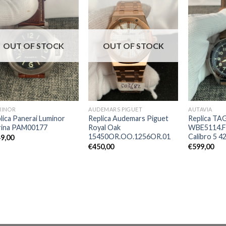
OUT OF STOCK
OUT OF STOCK
MINOR
AUDEMARS PIGUET
AUTAVIA
lica Panerai Luminor
Replica Audemars Piguet
Replica TA
rina PAM00177
Royal Oak
WBE5114.F
15450OR.OO.1256OR.01
Calibro 5 
9,00
€
450,00
€
599,00