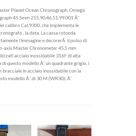
amaster Planet Ocean Chronograph. Omega
graph 45.5mm 215.90.46.51.99.001 Ã¨
el calibro Cal.9300, che implementa le
 cronografo , la data. La cassa rotonda
tamente l’immagine e decorerÃ il polso di
 Co-axis Master Chronometer 45,5 mm
izzati acciaio inossidabile 316F di alta
a di questo modello Ã¨ un quadrante grigio, i
un bracciale in acciaio inossidabile con la
esto modello Ã¨ di 30 M (WR30): Ã¨