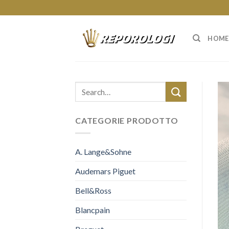
Skip
to
content
HOME
CATEGORIE PRODOTTO
A. Lange&Sohne
Audemars Piguet
Bell&Ross
Blancpain