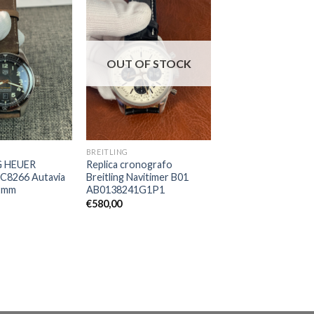
OUT OF STOCK
BREITLING
G HEUER
Replica cronografo
C8266 Autavia
Breitling Navitimer B01
42mm
AB0138241G1P1
€
580,00