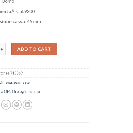
: Uomo
ento
Â Cal.9300
sione cassa
: 45 mm
mega Seamaster Planet Ocean 215.90.46.51.99.001 quantity
ADD TO CART
tches 713369
Omega
,
Seamaster
ica OM
,
Orologi da uomo