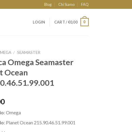
Blog
Chi Siamo
FAQ
0
LOGIN
CART /
€
0,00
MEGA
/
SEAMASTER
ca Omega Seamaster
t Ocean
0.46.51.99.001
00
io
: Omega
lo
: Planet Ocean 215.90.46.51.99.001