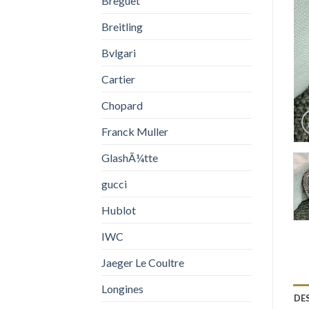
Breguet
Breitling
Bvlgari
Cartier
Chopard
Franck Muller
GlashÃ¼tte
gucci
Hublot
IWC
Jaeger Le Coultre
Longines
DE