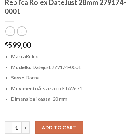
Replica Rolex DateJust 28mm 279174-
0001
599,00
€
Marca
Rolex
Modello
: Datejust 279174-0001
Sesso
Donna
MovimentoÂ
svizzero ETA2671
Dimensioni cassa
: 28 mm
Replica Rolex DateJust 28mm 279174-0001 quantity
ADD TO CART