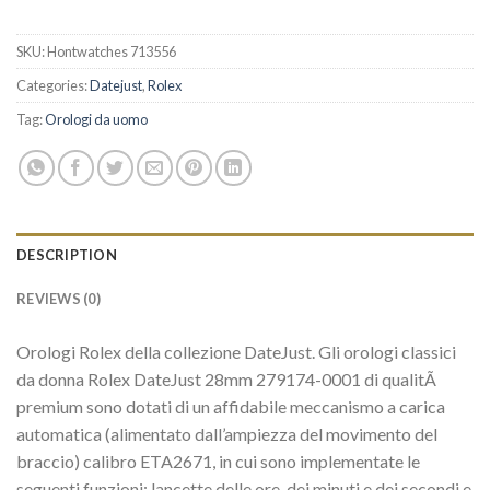
SKU:
Hontwatches 713556
Categories:
Datejust
,
Rolex
Tag:
Orologi da uomo
DESCRIPTION
REVIEWS (0)
Orologi Rolex della collezione DateJust. Gli orologi classici
da donna Rolex DateJust 28mm 279174-0001 di qualitÃ
premium sono dotati di un affidabile meccanismo a carica
automatica (alimentato dall’ampiezza del movimento del
braccio) calibro ETA2671, in cui sono implementate le
seguenti funzioni: lancette delle ore, dei minuti e dei secondi e