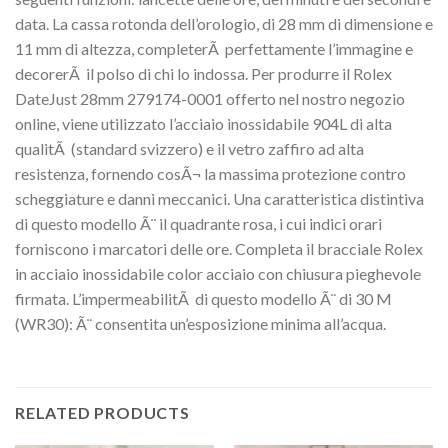
data. La cassa rotonda dell’orologio, di 28 mm di dimensione e
11 mm di altezza, completerÃ perfettamente l’immagine e
decorerÃ il polso di chi lo indossa. Per produrre il Rolex
DateJust 28mm 279174-0001 offerto nel nostro negozio
online, viene utilizzato l’acciaio inossidabile 904L di alta
qualitÃ (standard svizzero) e il vetro zaffiro ad alta
resistenza, fornendo cosÃ¬ la massima protezione contro
scheggiature e danni meccanici. Una caratteristica distintiva
di questo modello Ã¨ il quadrante rosa, i cui indici orari
forniscono i marcatori delle ore. Completa il bracciale Rolex
in acciaio inossidabile color acciaio con chiusura pieghevole
firmata. L’impermeabilitÃ di questo modello Ã¨ di 30 M
(WR30): Ã¨ consentita un’esposizione minima all’acqua.
RELATED PRODUCTS