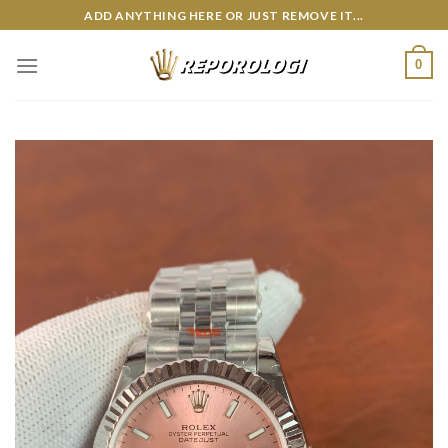
Skip
ADD ANYTHING HERE OR JUST REMOVE IT...
to
content
0