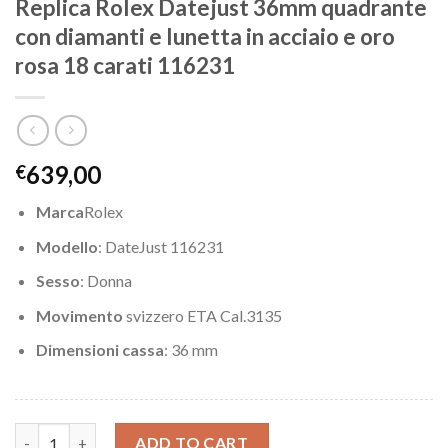
Replica Rolex Datejust 36mm quadrante
con diamanti e lunetta in acciaio e oro
rosa 18 carati 116231
639,00
€
Marca
Rolex
Modello
: DateJust 116231
Sesso
: Donna
Movimento
svizzero ETA Cal.3135
Dimensioni cassa
: 36 mm
Replica Rolex Datejust 36mm quadrante con diamanti e lunetta in
ADD TO CART