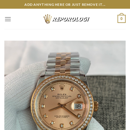
Skip
ADD ANYTHING HERE OR JUST REMOVE IT...
to
content
0