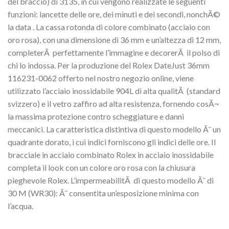
del braccio) di 3135, in cui vengono realizzate le seguenti
funzioni: lancette delle ore, dei minuti e dei secondi, nonchÃ©
la data . La cassa rotonda di colore combinato (acciaio con
oro rosa), con una dimensione di 36 mm e un’altezza di 12 mm,
completerÃ perfettamente l’immagine e decorerÃ il polso di
chi lo indossa. Per la produzione del Rolex DateJust 36mm
116231-0062 offerto nel nostro negozio online, viene
utilizzato l’acciaio inossidabile 904L di alta qualitÃ (standard
svizzero) e il vetro zaffiro ad alta resistenza, fornendo cosÃ¬
la massima protezione contro scheggiature e danni
meccanici. La caratteristica distintiva di questo modello Ã¨ un
quadrante dorato, i cui indici forniscono gli indici delle ore. Il
bracciale in acciaio combinato Rolex in acciaio inossidabile
completa il look con un colore oro rosa con la chiusura
pieghevole Rolex. L’impermeabilitÃ di questo modello Ã¨ di
30 M (WR30): Ã¨ consentita un’esposizione minima con
l’acqua.