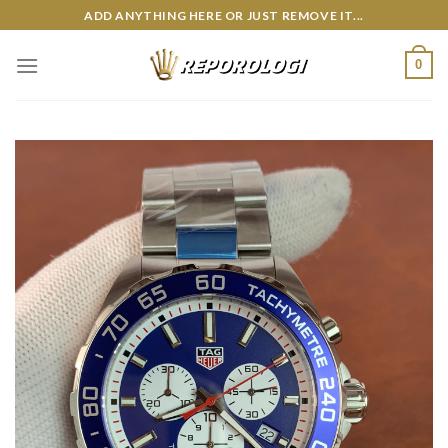
Skip
ADD ANYTHING HERE OR JUST REMOVE IT...
to
content
0