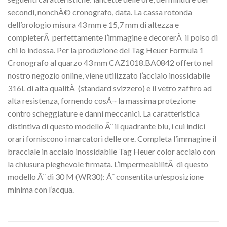
secondi, nonchÃ© cronografo, data. La cassa rotonda
dell’orologio misura 43 mm e 15,7 mm di altezza e
completerÃ perfettamente l’immagine e decorerÃ il polso di
chi lo indossa. Per la produzione del Tag Heuer Formula 1
Cronografo al quarzo 43 mm CAZ1018.BA0842 offerto nel
nostro negozio online, viene utilizzato l’acciaio inossidabile
316L di alta qualitÃ (standard svizzero) e il vetro zaffiro ad
alta resistenza, fornendo cosÃ¬ la massima protezione
contro scheggiature e danni meccanici. La caratteristica
distintiva di questo modello Ã¨ il quadrante blu, i cui indici
orari forniscono i marcatori delle ore. Completa l’immagine il
bracciale in acciaio inossidabile Tag Heuer color acciaio con
la chiusura pieghevole firmata. L’impermeabilitÃ di questo
modello Ã¨ di 30 M (WR30): Ã¨ consentita un’esposizione
minima con l’acqua.