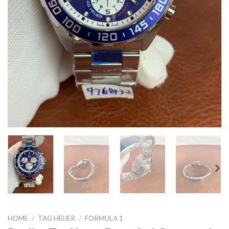
HOME
/
TAG HEUER
/
FORMULA 1