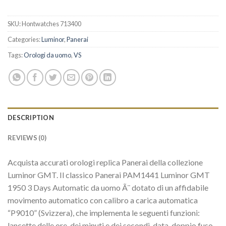
SKU:
Hontwatches 713400
Categories:
Luminor
,
Panerai
Tags:
Orologi da uomo
,
VS
DESCRIPTION
REVIEWS (0)
Acquista accurati orologi replica Panerai della collezione
Luminor GMT. Il classico Panerai PAM1441 Luminor GMT
1950 3 Days Automatic da uomo Ã¨ dotato di un affidabile
movimento automatico con calibro a carica automatica
“P9010” (Svizzera), che implementa le seguenti funzioni:
lancette delle ore, dei minuti e dei secondi, data, doppio fuso