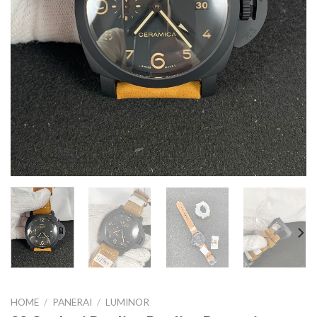
HOME
/
PANERAI
/
LUMINOR