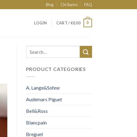
Blog
Chi Siamo
FAQ
0
LOGIN
CART /
€
0,00
PRODUCT CATEGORIES
A. Lange&Sohne
Audemars Piguet
Bell&Ross
Blancpain
Breguet