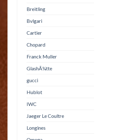
Breitling
Bvlgari
Cartier
Chopard
Franck Muller
GlashÃ¼tte
gucci
Hublot
IWC
Jaeger Le Coultre
Longines
Omega