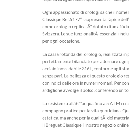
Ogni appassionato di orologi sa che il nome 
Classique Ref.5177” rappresenta l’apice dell
come orologio replica, Ã¨ dotato di un affi
Svizzera. Le sue funzionalitÃ essenziali inc
per ogni occasione.
La cassa rotonda dell’orologio, realizzata i
perfettamente bilanciato per adornare ogni po
acciaio inossidabile 316L, conforme agli stand
senza pari. La bellezza di questo orologio r
con indici delle ore in numeri romani. Per com
ardiglione avvolge il polso, conferendo un to
La resistenza allâ€™acqua fino a 5 ATM rend
compagno pratico per la vita quotidiana. Qu
estetica, ma anche per la qualitÃ dei material
il Breguet Classique, il nostro negozio online