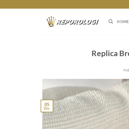
Skip
to
content
HOME
Replica Br
PU
05
Dic