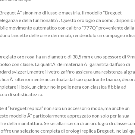
Breguet Ã¨ sinonimo di lusso e maestria. Il modello “Breguet
’eleganza e della funzionalitÃ . Questo orologio da uomo, disponibi
dabile movimento automatico con calibro “777Q” proveniente dalla
ludono lancette delle ore e dei minuti, rendendolo un compagno idea
n pregiato oro rosa, ha un diametro di 38,5 mm e uno spessore di 9 
lso con classe. La qualitÃ dei materiali Ã¨ garantita dall’uso di
ard svizzeri, mentre il vetro zaffiro assicura una resistenza ai gra
eplica Ã¨ ulteriormente accentuata dal suo quadrante bianco, decor
pletare il look, un cinturino in pelle nera con classica fibbia ad
cco di sofisticatezza.
e il “Breguet replica” non solo un accessorio moda, ma anche un
esto modello Ã¨ particolarmente apprezzato non solo per la sua
i e della manifattura. Se sei alla ricerca di un orologio di classe c
 offre una selezione completa di orologi replica Breguet, inclusi que