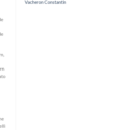
Vacheron Constantin
le
le
mm,
ffi
ato
ome
lli