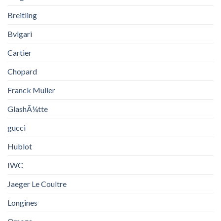
Breitling
Bvlgari
Cartier
Chopard
Franck Muller
GlashÃ¼tte
gucci
Hublot
IWC
Jaeger Le Coultre
Longines