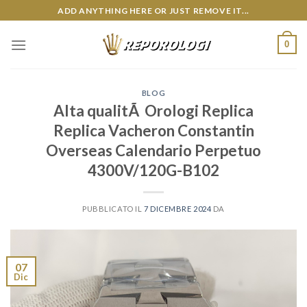
Skip
ADD ANYTHING HERE OR JUST REMOVE IT...
to
content
0
BLOG
Alta qualitÃ Orologi Replica
Replica Vacheron Constantin
Overseas Calendario Perpetuo
4300V/120G-B102
PUBBLICATO IL
7 DICEMBRE 2024
DA
07
Dic