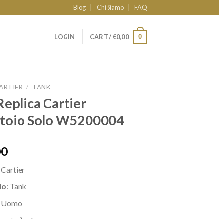
Blog
Chi Siamo
FAQ
0
LOGIN
CART /
€
0,00
ARTIER
/
TANK
eplica Cartier
atoio Solo W5200004
00
a
Cartier
lo
: Tank
: Uomo