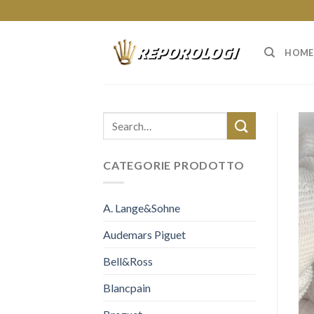
Skip
to
content
HOME
CATEGORIE PRODOTTO
A. Lange&Sohne
Audemars Piguet
Bell&Ross
Blancpain