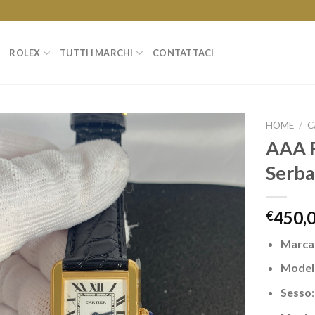
ROLEX
TUTTI I MARCHI
CONTATTACI
HOME
/
C
AAA R
Serb
450,
€
Marc
Model
Sesso