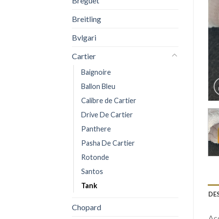
Breguet
Breitling
Bvlgari
Cartier
Baignoire
Ballon Bleu
Calibre de Cartier
Drive De Cartier
Panthere
Pasha De Cartier
Rotonde
Santos
Tank
DE
Chopard
Acq