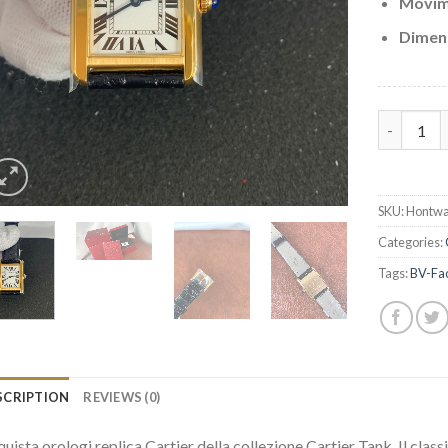
Movim
Dimens
AAA Repli
SKU:
Hontwa
Categories:
Tags:
BV-Fa
SCRIPTION
REVIEWS (0)
uista orologi replica Cartier della collezione Cartier Tank. Il cla