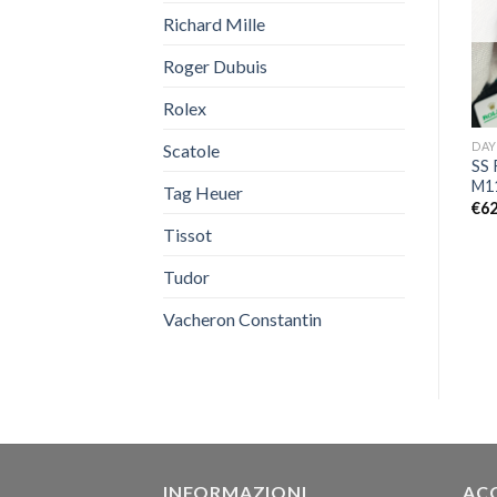
OUT OF STOCK
OUT OF STOCK
Richard Mille
Roger Dubuis
Rolex
DATEJUST
DAY-DATE
DA
Scatole
Replica Rolex Datejust 36
Replica Rolex Day Date
SS 
126233-0019
2282359 Oro bianco
M1
Tag Heuer
€
550,00
€
580,00
€
62
Tissot
Tudor
Vacheron Constantin
INFORMAZIONI
AC