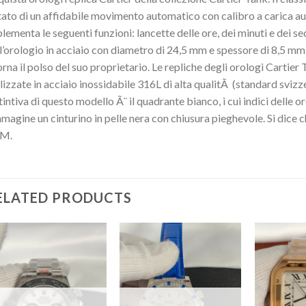
ato di un affidabile movimento automatico con calibro a carica 
lementa le seguenti funzioni: lancette delle ore, dei minuti e dei s
l’orologio in acciaio con diametro di 24,5 mm e spessore di 8,5 
rna il polso del suo proprietario. Le repliche degli orologi Cartier
lizzate in acciaio inossidabile 316L di alta qualitÃ (standard svizzer
tintiva di questo modello Ã¨ il quadrante bianco, i cui indici delle
mmagine un cinturino in pelle nera con chiusura pieghevole. Si dice ch
M.
ELATED PRODUCTS