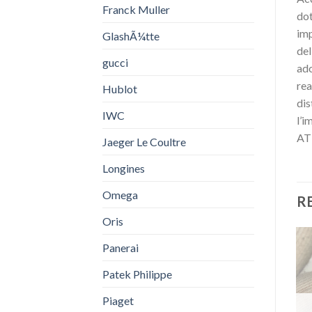
Franck Muller
dot
imp
GlashÃ¼tte
del
gucci
ado
rea
Hublot
dis
IWC
l’i
AT
Jaeger Le Coultre
Longines
Omega
R
Oris
Panerai
Patek Philippe
Piaget