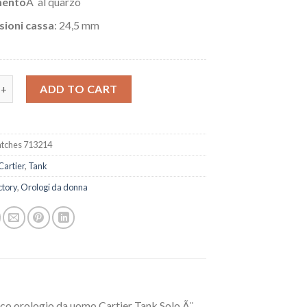
ento
Â al quarzo
ioni cassa
: 24,5 mm
ca Cartier Serbatoio Solo W5200004 quantity
ADD TO CART
tches 713214
Cartier
,
Tank
ctory
,
Orologi da donna
ssico orologio da uomo Cartier Tank Solo Ã¨