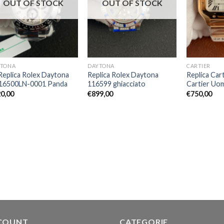
OUT OF STOCK
OUT OF STOCK
YTONA
DAYTONA
CARTIER
Replica Rolex Daytona
Replica Rolex Daytona
Replica Car
16500LN-0001 Panda
116599 ghiacciato
Cartier U
0,00
€
899,00
€
750,00
COUNT
CATEGORIE