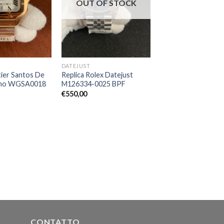
OUT OF STOCK
DATEJUST
tier Santos De
Replica Rolex Datejust
omo WGSA0018
M126334-0025 BPF
€
550,00
CONTATTO