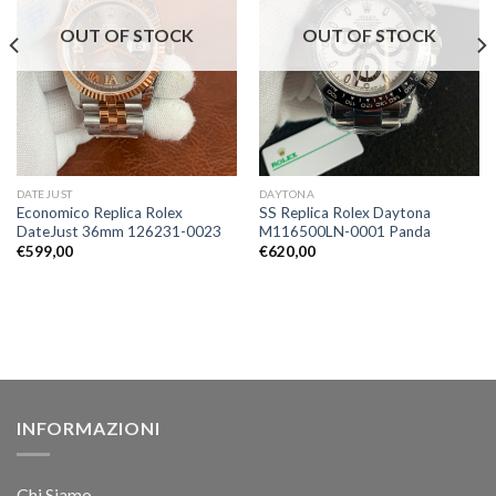
OUT OF STOCK
OUT OF STOCK
DATEJUST
DAYTONA
Economico Replica Rolex
SS Replica Rolex Daytona
DateJust 36mm 126231-0023
M116500LN-0001 Panda
€
599,00
€
620,00
INFORMAZIONI
Chi Siamo