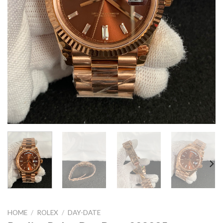
HOME
/
ROLEX
/
DAY-DATE