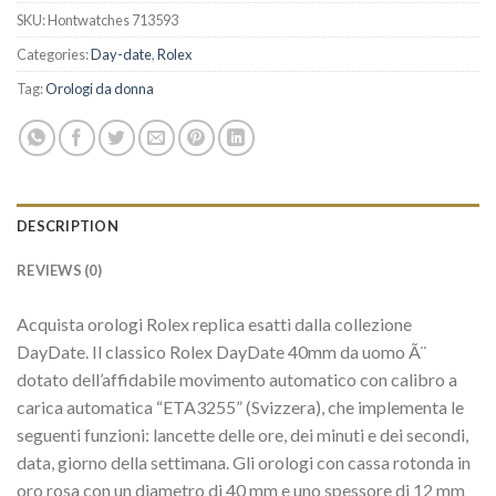
SKU:
Hontwatches 713593
Categories:
Day-date
,
Rolex
Tag:
Orologi da donna
DESCRIPTION
REVIEWS (0)
Acquista orologi Rolex replica esatti dalla collezione
DayDate. Il classico Rolex DayDate 40mm da uomo Ã¨
dotato dell’affidabile movimento automatico con calibro a
carica automatica “ETA3255” (Svizzera), che implementa le
seguenti funzioni: lancette delle ore, dei minuti e dei secondi,
data, giorno della settimana. Gli orologi con cassa rotonda in
oro rosa con un diametro di 40 mm e uno spessore di 12 mm