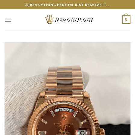
Skip
ADD ANYTHING HERE OR JUST REMOVE IT...
to
content
0