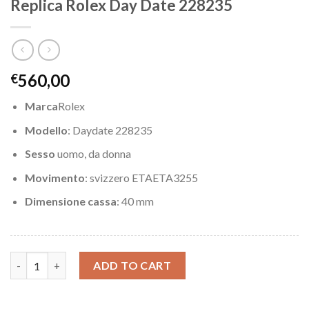
Replica Rolex Day Date 228235
560,00
€
Marca
Rolex
Modello
: Daydate 228235
Sesso
uomo, da donna
Movimento
: svizzero ETAETA3255
Dimensione cassa
: 40 mm
Replica Rolex Day Date 228235 quantity
ADD TO CART