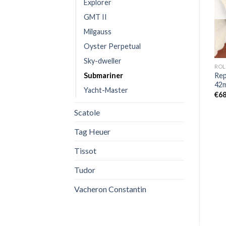
Explorer
OUT OF STOCK
OUT OF STOCK
GMT II
Milgauss
Oyster Perpetual
Sky-dweller
DAYTONA
DATEJUST
ROL
Submariner
SS Replica Rolex Daytona
Replica Rolex Datejust
Rep
M116500LN-0001 Panda
M279174-0017
42
Yacht-Master
€
620,00
€
550,00
€
68
Scatole
Tag Heuer
Tissot
Tudor
Vacheron Constantin