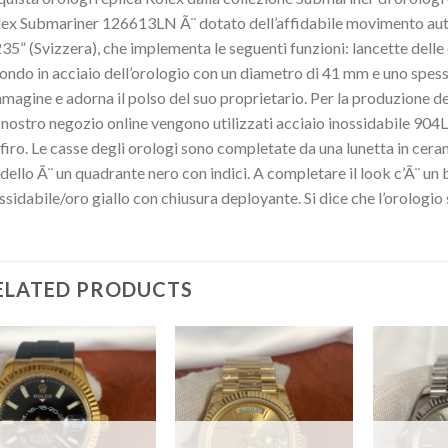
ex Submariner 126613LN Ã¨ dotato dell’affidabile movimento aut
35” (Svizzera), che implementa le seguenti funzioni: lancette delle o
ondo in acciaio dell’orologio con un diametro di 41 mm e uno sp
mmagine e adorna il polso del suo proprietario. Per la produzione de
 nostro negozio online vengono utilizzati acciaio inossidabile 904L
firo. Le casse degli orologi sono completate da una lunetta in ceram
ello Ã¨ un quadrante nero con indici. A completare il look c’Ã¨ un
ssidabile/oro giallo con chiusura deployante. Si dice che l’orologio 
ELATED PRODUCTS