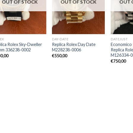
OUT OF STOCK
OUT OF STOCK
OUT 
EX
DAY-DATE
DATEJUST
lica Rolex Sky-Dweller
Replica Rolex Day Date
Economico 
mm 336238-0002
M228238-0006
Replica Rol
M126334-0
0,00
€
550,00
€
750,00