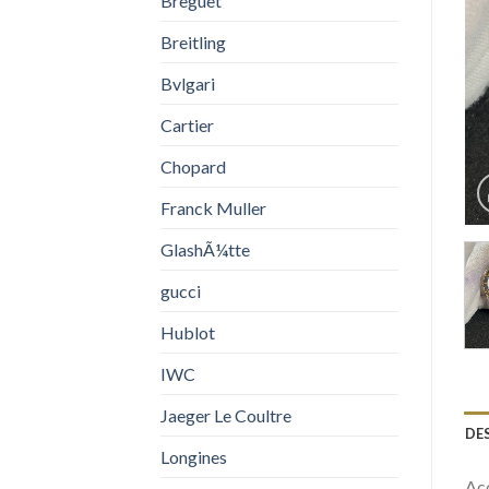
Breguet
Breitling
Bvlgari
Cartier
Chopard
Franck Muller
GlashÃ¼tte
gucci
Hublot
IWC
Jaeger Le Coultre
DE
Longines
Acq