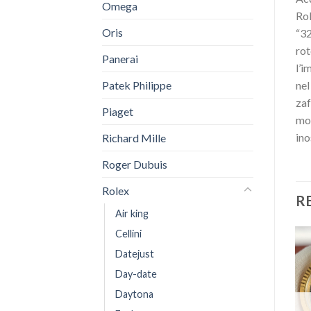
Omega
Rol
Oris
“32
rot
Panerai
l’i
Patek Philippe
nel
zaf
Piaget
mod
ino
Richard Mille
Roger Dubuis
Rolex
R
Air king
Cellini
Datejust
Day-date
Daytona