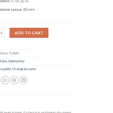
ento
: ETA 3235
sione cassa
: 40 mm
a Rolex Submariner Rif.M126613LN-0002 quantity
ADD TO CART
tches 713681
Rolex
,
Submariner
ca pulita
,
Orologi da uomo
di precisione. Il classico orologio da uomo