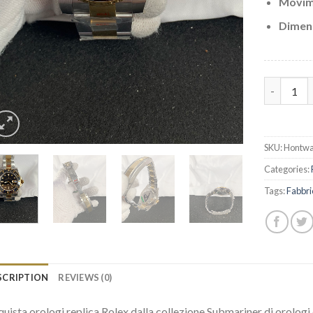
Movim
Dimen
SS Replic
SKU:
Hontwa
Categories:
Tags:
Fabbri
SCRIPTION
REVIEWS (0)
uista orologi replica Rolex dalla collezione Submariner di orologi 