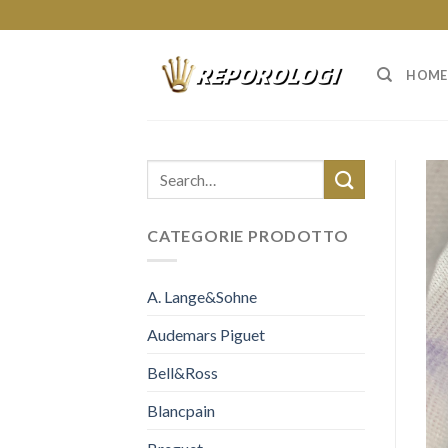
Skip
to
content
HOME
CATEGORIE PRODOTTO
A. Lange&Sohne
Audemars Piguet
Bell&Ross
Blancpain