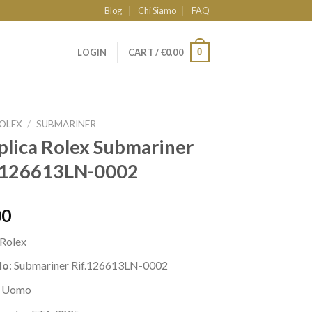
Blog
Chi Siamo
FAQ
0
LOGIN
CART /
€
0,00
OLEX
/
SUBMARINER
plica Rolex Submariner
M126613LN-0002
00
Rolex
lo
: Submariner Rif.126613LN-0002
: Uomo