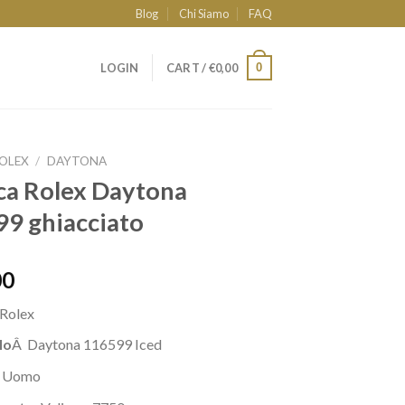
Blog
Chi Siamo
FAQ
0
LOGIN
CART /
€
0,00
OLEX
/
DAYTONA
ca Rolex Daytona
9 ghiacciato
00
Rolex
lo
Â Daytona 116599 Iced
: Uomo