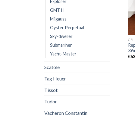
Explorer
OUT OF STOCK
OUT OF STOCK
GMT II
Milgauss
Oyster Perpetual
Sky-dweller
DATEJUST
ROLEX
CEL
Submariner
Replica Rolex Datejust
Replica Rolex Sky-Dweller
Rep
M126334-0025 BPF
42mm 336238-0002
39
Yacht-Master
€
550,00
€
680,00
€
63
Scatole
Tag Heuer
Tissot
Tudor
Vacheron Constantin