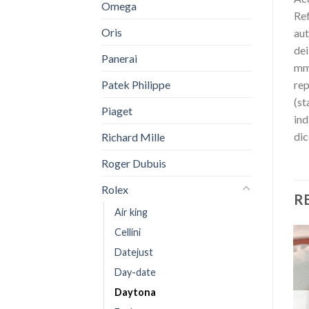
Omega
Ref
Oris
aut
dei
Panerai
mm 
Patek Philippe
rep
(st
Piaget
ind
dic
Richard Mille
Roger Dubuis
Rolex
R
Air king
Cellini
Datejust
Day-date
Daytona