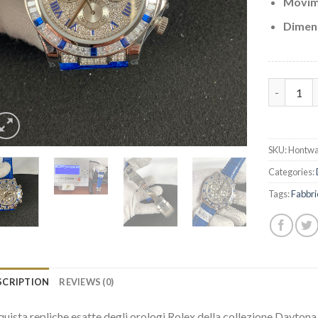
Movim
Dimens
Replica R
SKU:
Hontwa
Categories:
Tags:
Fabbri
SCRIPTION
REVIEWS (0)
uista repliche esatte degli orologi Rolex della collezione Daytona