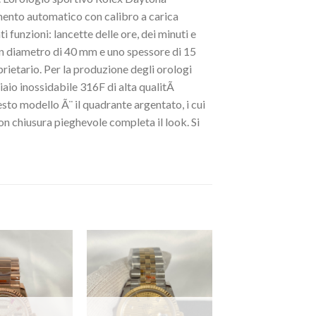
ento automatico con calibro a carica
 funzioni: lancette delle ore, dei minuti e
 un diametro di 40 mm e uno spessore di 15
ietario. Per la produzione degli orologi
ciaio inossidabile 316F di alta qualitÃ
uesto modello Ã¨ il quadrante argentato, i cui
 con chiusura pieghevole completa il look. Si