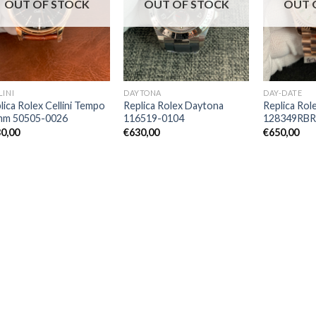
OUT OF STOCK
OUT OF STOCK
OUT 
LINI
DAYTONA
DAY-DATE
lica Rolex Cellini Tempo
Replica Rolex Daytona
Replica Ro
mm 50505-0026
116519-0104
128349RBR
0,00
€
630,00
€
650,00