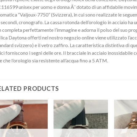
.116599 unisex per uomo e donna Ã¨ dotato di un affidabile movim
omatica “Valjoux-7750” (Svizzera), in cui sono realizzate le seguenti
 secondi, cronografo. La cassa rotonda dell’orologio in acciaio ha
completa perfettamente l’immagine e adorna il polso del suo propr
lica Daytona offerti nel nostro negozio online viene utilizzato l’ac
andard svizzero) e il vetro zaffiro. La caratteristica distintiva di q
ici forniscono i segni delle ore. Il bracciale in acciaio inossidabile
e che l’orologio sia resistente all’acqua fino a 5 ATM.
ELATED PRODUCTS