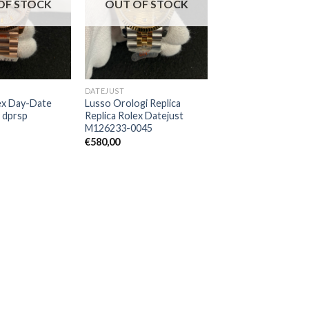
OF STOCK
OUT OF STOCK
DATEJUST
lex Day-Date
Lusso Orologi Replica
 dprsp
Replica Rolex Datejust
M126233-0045
€
580,00