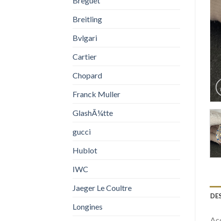
Breguet
Breitling
Bvlgari
Cartier
Chopard
Franck Muller
GlashÃ¼tte
gucci
Hublot
IWC
Jaeger Le Coultre
DE
Longines
Acq