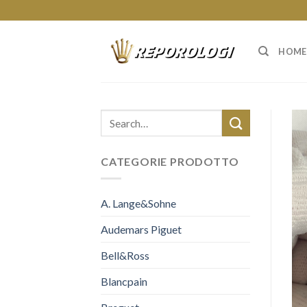
Skip
to
content
HOME
CATEGORIE PRODOTTO
A. Lange&Sohne
Audemars Piguet
Bell&Ross
Blancpain