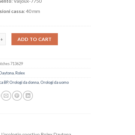
ento
: Valjoux-7750
ioni cassa
: 40 mm
olex Daytona 116599 ghiacciato quantity
ADD TO CART
tches 713629
Daytona
,
Rolex
ca BP
,
Orologi da donna
,
Orologi da uomo
. L’orologio sportivo Rolex Daytona