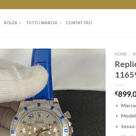
ROLEX
TUTTI I MARCHI
CONTATTACI
HOME
/
R
Repli
11659
899,
€
Marca
Model
Sesso