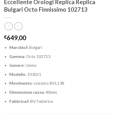
Eccellente Orologi Replica Replica
Bulgari Octo Finnissimo 102713
649,00
€
Marchio
Â Bvlgari
Gamma
: Octo 102713
Genere
: Uomo
Modello
: 103011
Movimento
: svizzero BVL138
Dimensione cassa
: 40mm
Fabbrica
Â BV Fabbrica