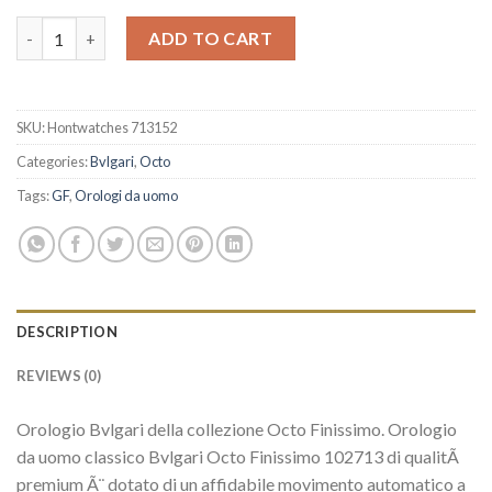
Eccellente Orologi Replica Replica Bulgari Octo Finnissimo 1027
ADD TO CART
SKU:
Hontwatches 713152
Categories:
Bvlgari
,
Octo
Tags:
GF
,
Orologi da uomo
DESCRIPTION
REVIEWS (0)
Orologio Bvlgari della collezione Octo Finissimo. Orologio
da uomo classico Bvlgari Octo Finissimo 102713 di qualitÃ
premium Ã¨ dotato di un affidabile movimento automatico a