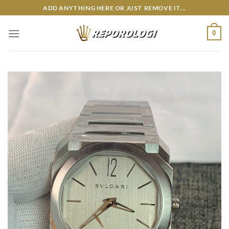
Skip
ADD ANYTHING HERE OR JUST REMOVE IT...
to
content
0