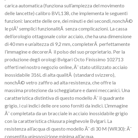
carica automatica (funziona sull’ampiezza del movimento
delle lancette) calibro BVL138, che implementa le seguenti
funzioni: lancette delle ore, dei minuti e dei secondi, nonchÃ©
le piÃ¹ semplici funzionalitÃ senza complicazioni. La cassa
dell’orologio ottagonale color acciaio, che ha una dimensione
di 40 mm e un’altezza di 9,2 mm, completerÃ perfettamente
l’immagine e decorerÃ il polso del suo proprietario. Per la
produzione degli orologi Bvlgari Octo Finissimo 102713
offerti nel nostro negozio online, Ã¨ stato utilizzato acciaio
inossidabile 316L di alta qualitÃ (standard svizzero),
nonchÃ© vetro zaffiro ad alta resistenza, che offre la
massima protezione da scheggiature e danni meccanici. Una
caratteristica distintiva di questo modello Ã¨ il quadrante
grigio, i cui indici delle ore sono forniti da indici. L’immagine
Ã¨ completata da un bracciale in acciaio inossidabile grigio
con la caratteristica chiusura pieghevole Bvlgari. La
resistenza all’acqua di questo modello Ã¨ di 30 M (WR30): Ã¨
consentita un’esposizione minima all’acqua.