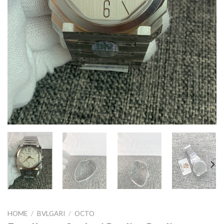
HOME
/
BVLGARI
/
OCTO